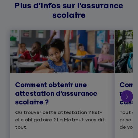
Plus d’infos sur l’assurance
scolaire
Comment obtenir une
Comm
attestation d'assurance
rembo
scolaire ?
cassé
Où trouver cette attestation ? Est-
Tout ce
elle obligatoire ? La Matmut vous dit
prise e
tout.
de votr