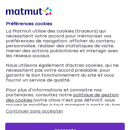
Préférences cookies
Assurance Scolaire dès 1 €/mois
Accueil
La Matmut utilise des cookies (traceurs) qui
nécessitent votre accord pour mémoriser vos
Assurance Scolaire dès
préférences de navigation, afficher du contenu
personnalisé, réaliser des statistiques de visite,
1 €/mois
mener des actions publicitaires et interagir avec
les réseaux sociaux.
Votre enfant mérite une assurance scolaire qui lui
Nous utilisons également d'autres cookies, qui ne
nécessitent pas votre accord préalable, pour
correspond.
Offre spéciale jusqu'au 31 août 2026.
garantir le bon fonctionnement du site et vous
fournir un service de qualité.
Pour plus d’informations et connaitre nos
Je souscris
partenaires, consultez notre
politique de gestion
des cookies
(votre choix n’est pas définitif, vous
pouvez le modifier à tout moment à partir du bas
de page de notre site).
Continuer sans accepter