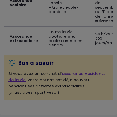
Assurance
l’école
de
scolaire
+ trajet école-
septembr
domicile
au 31 août
de l’année
suivante)
Toute la vie
24 h/24 et
Assurance
quotidienne,
365
extrascolaire
école comme en
jours/an
dehors
Bon à savoir
Si vous avez un contrat d’
assurance Accidents
de la vie
, votre enfant est déjà couvert
pendant ses activités extrascolaires
(artistiques, sportives…).