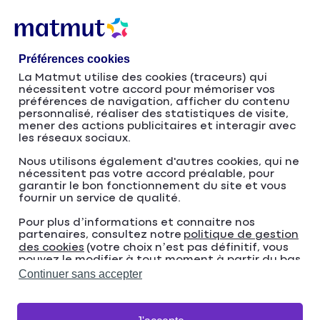
Accéder
Passer
au
à
contenu
la
Préférences cookies
principal
navigation
La Matmut utilise des cookies (traceurs) qui
nécessitent votre accord pour mémoriser vos
La Matmut, attestée
préférences de navigation, afficher du contenu
personnalisé, réaliser des statistiques de visite,
mener des actions publicitaires et interagir avec
AFRC Relation Client
les réseaux sociaux.
100 % France
Nous utilisons également d'autres cookies, qui ne
nécessitent pas votre accord préalable, pour
garantir le bon fonctionnement du site et vous
fournir un service de qualité.
Pour plus d’informations et connaitre nos
partenaires, consultez notre
politique de gestion
des cookies
(votre choix n’est pas définitif, vous
pouvez le modifier à tout moment à partir du bas
de page de notre site).
Continuer sans accepter