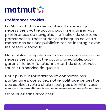
Préférences cookies
Agents publics de la Justice
Accueil
Agents publics
La Matmut utilise des cookies (traceurs) qui
nécessitent votre accord pour mémoriser vos
Agents publics de la
préférences de navigation, afficher du contenu
personnalisé, réaliser des statistiques de visite,
Justice
mener des actions publicitaires et interagir avec
les réseaux sociaux.
Nous utilisons également d'autres cookies, qui ne
nécessitent pas votre accord préalable, pour
Souscrire
garantir le bon fonctionnement du site et vous
fournir un service de qualité.
Pour plus d’informations et connaitre nos
partenaires, consultez notre
politique de gestion
des cookies
(votre choix n’est pas définitif, vous
Nous contacter
pouvez le modifier à tout moment à partir du bas
de page de notre site).
Continuer sans accepter