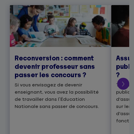
Reconversion : comment
Assur
devenir professeur sans
publi
passer les concours ?
?
Si vous envisagez de devenir
Travail
enseignant, vous avez la possibilité
publiqu
de travailler dans l’Éducation
d'assur
Nationale sans passer de concours.
sur les
d'assur
fonctio