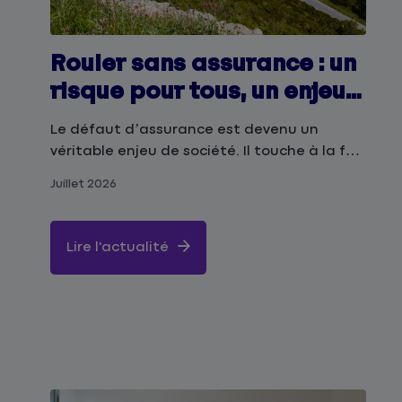
Rouler sans assurance : un
risque pour tous, un enjeu
de prévention majeur
Le défaut d’assurance est devenu un
véritable enjeu de société. Il touche à la fois
au pouvoir d’achat, à la sécurité routière et
Juillet 2026
à la solidarité collective. C’est précisément
pour cette raison que la Matmut choisit
aujourd’hui d’en faire un sujet de
Lire l'actualité
communication grand public.