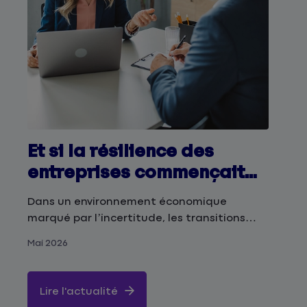
Et si la résilience des
entreprises commençait
par celle de leurs
Dans un environnement économique
dirigeants ?
marqué par l’incertitude, les transitions
multiples et une pression accrue, la relation
Mai 2026
client avec les professionnels ne peut plus
se limiter à une logique assurantielle
classique.
Lire l'actualité