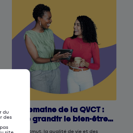
La Semaine de la QVCT :
r du
faire grandir le bien-être
er des
au travail, ensemble
 pas
À la Matmut, la qualité de vie et des
u site