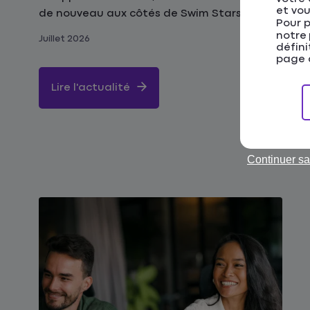
et vou
de nouveau aux côtés de Swim Stars, pour
Pour p
agir en faveur de la prévention noyade.
notre
Juillet 2026
défini
page d
Lire l'actualité
Continuer sa