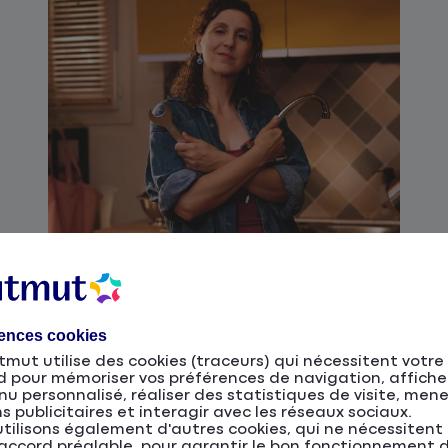
rences cookies
mut utilise des cookies (traceurs) qui nécessitent votre
L’assurance Habitation :
d pour mémoriser vos préférences de navigation, affiche
faire évoluer le modèle
u personnalisé, réaliser des statistiques de visite, men
s publicitaires et interagir avec les réseaux sociaux.
d’accompagnement
tilisons également d'autres cookies, qui ne nécessitent
À la Matmut, une conviction guide notre
accord préalable, pour garantir le bon fonctionnement d