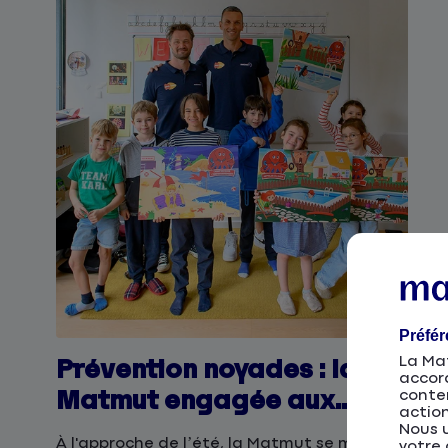
Préfé
La Mat
Prévention noyades : la
accor
Matmut engagée aux
conten
action
côtés de Swim Stars
Nous u
À l'approche de l’été, la Matmut se mobilise
votre 