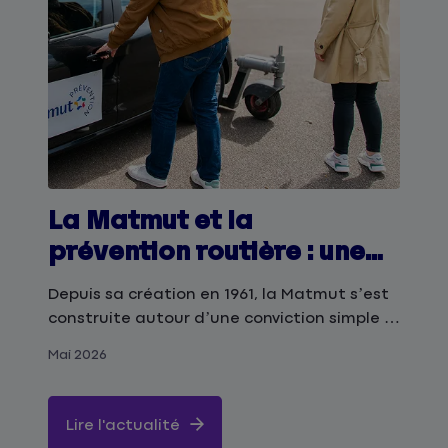
La Matmut et la
prévention routière : une
histoire de 65 ans
Depuis sa création en 1961, la Matmut s’est
d’engagement
construite autour d’une conviction simple :
assurer, c’est aussi prévenir.
Mai 2026
Historiquement ancrée dans l’assurance
automobile, elle n’a cessé d’agir pour
réduire les risques sur la route et
Lire l'actualité
accompagner ses sociétaires dans leurs