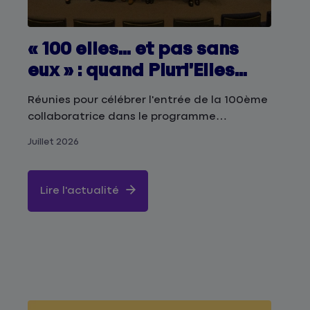
« 100 elles… et pas sans
eux » : quand Pluri’Elles
révèle la force du collectif
Réunies pour célébrer l'entrée de la 100ème
collaboratrice dans le programme
Pluri’Elles, les participantes sont venues de
Juillet 2026
différentes entités du Groupe Matmut avec
une envie commune : partager, apprendre
les unes des autres et mesurer le chemin
Lire l'actualité
parcouru.