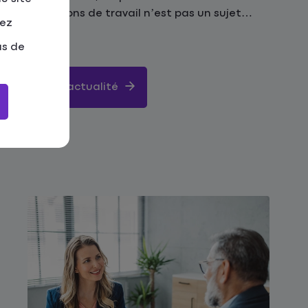
conditions de travail n’est pas un sujet
tez
périphérique : elle fait partie intégrante de
Juin 2026
notre manière de travailler et de construire
as de
l’avenir.
Lire l'actualité