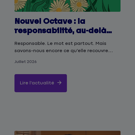
Nouvel Octave : la
responsabilité, au-delà
des évidences
Responsable. Le mot est partout. Mais
savons-nous encore ce qu'elle recouvre
réellement ? C'est à cette question que la
Juillet 2026
revue du Groupe Matmut consacre son
nouveau numéro.
Lire l'actualité