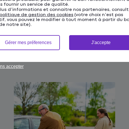
s fournir un service de qualité.
approche : faire évoluer l’assurance
lus d’informations et connaitre nos partenaires, consul
Habitation pour qu’elle soit protectrice et
politique de gestion des cookies
(votre choix n’est pas
Juin 2026
utile lorsque le quotidien est fragilisé.
tif, vous pouvez le modifier à tout moment à partir du b
e notre site).
Lire l'actualité
Gérer mes préferences
J'accepte
ns accepter