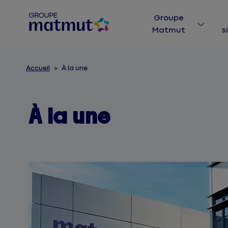
Accéder
Passer
au
à
Groupe
contenu
la
Matmut
s
principal
navigation
Accueil
À la une
À la une