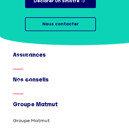
Déclarer un sinistre
Nous contacter
Assurances
Afficher
Nos conseils
Afficher
Groupe Matmut
Groupe Matmut