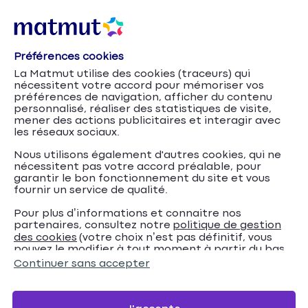
Préférences cookies
Accueil
Réclamations
La Matmut utilise des cookies (traceurs) qui
nécessitent votre accord pour mémoriser vos
Réclamations/
préférences de navigation, afficher du contenu
personnalisé, réaliser des statistiques de visite,
Insatisfaction
mener des actions publicitaires et interagir avec
les réseaux sociaux.
Aujourd'hui, quelque chose vous a déplu et nous le
Nous utilisons également d'autres cookies, qui ne
nécessitent pas votre accord préalable, pour
regrettons. Vous souhaitez nous en faire part ?
garantir le bon fonctionnement du site et vous
Nous vous en remercions, votre retour contribuera à
fournir un service de qualité.
l'amélioration continue de notre service.
Pour plus d’informations et connaitre nos
partenaires, consultez notre
politique de gestion
des cookies
(votre choix n’est pas définitif, vous
pouvez le modifier à tout moment à partir du bas
de page de notre site).
Continuer sans accepter