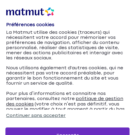
Préférences cookies
Accueil
Services en ligne
Charte de protection des
La Matmut utilise des cookies (traceurs) qui
données personnelles
nécessitent votre accord pour mémoriser vos
préférences de navigation, afficher du contenu
Charte de protection
personnalisé, réaliser des statistiques de visite,
mener des actions publicitaires et interagir avec
les réseaux sociaux.
des données
Nous utilisons également d'autres cookies, qui ne
personnelles
nécessitent pas votre accord préalable, pour
garantir le bon fonctionnement du site et vous
fournir un service de qualité.
Pour plus d’informations et connaitre nos
partenaires, consultez notre
politique de gestion
des cookies
(votre choix n’est pas définitif, vous
pouvez le modifier à tout moment à partir du bas
de page de notre site).
Continuer sans accepter
La présente charte est destinée à vous fournir des
informations détaillées sur l'usage fait de vos