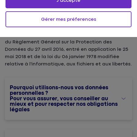
J'accepte
données à caractère personnel (ci-après « données
personnelles »), nos obligations et vos droits en la
matière.
Gérer mes préferences
Les
sociétés du Groupe Matmut
collectent et
traitent vos données personnelles dans le respect
du Règlement Général sur la Protection des
Données du 27 avril 2016, entré en application le 25
mai 2018 et de la loi du 06 janvier 1978 modifiée
relative à l'informatique, aux fichiers et aux libertés.
Pourquoi utilisons-nous vos données
personnelles ?
Pour vous assurer, vous conseiller au
mieux et pour respecter nos obligations
légales