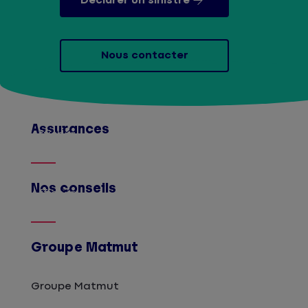
Déclarer un sinistre
Nous contacter
Assurances
Afficher
Nos conseils
Afficher
Groupe Matmut
Groupe Matmut