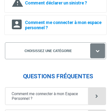
la
Comment déclarer un sinistre ?
sélection.
Comment me connecter à mon espace
personnel ?
CHOISISSEZ UNE CATÉGORIE
QUESTIONS FRÉQUENTES
QUESTIONS FRÉQUENTES
ESPACE PERSONNEL
PROTECTION JURIDIQUE
Appuyez
Comment me connecter à mon Espace
SANTÉ / PRÉVOYANCE
pour
Personnel ?
afficher
Appuyez
MUTUELLE SANTÉ
VÉHICULE
les
pour
sous-
afficher