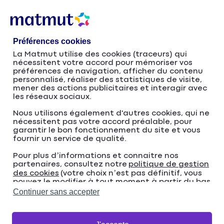
Accéder
Passer
au
à
contenu
la
Préférences cookies
principal
navigation
La Matmut utilise des cookies (traceurs) qui
nécessitent votre accord pour mémoriser vos
Raison d’être
préférences de navigation, afficher du contenu
personnalisé, réaliser des statistiques de visite,
mener des actions publicitaires et interagir avec
les réseaux sociaux.
Nous utilisons également d'autres cookies, qui ne
nécessitent pas votre accord préalable, pour
garantir le bon fonctionnement du site et vous
fournir un service de qualité.
Pour plus d’informations et connaitre nos
partenaires, consultez notre
politique de gestion
des cookies
(votre choix n’est pas définitif, vous
pouvez le modifier à tout moment à partir du bas
de page de notre site).
Continuer sans accepter