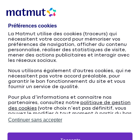
Accéder
Passer
au
à
contenu
la
Préférences cookies
principal
navigation
La Matmut utilise des cookies (traceurs) qui
nécessitent votre accord pour mémoriser vos
Un partenariat TRÈS
préférences de navigation, afficher du contenu
personnalisé, réaliser des statistiques de visite,
mener des actions publicitaires et interagir avec
Collectif
les réseaux sociaux.
Nous utilisons également d'autres cookies, qui ne
nécessitent pas votre accord préalable, pour
garantir le bon fonctionnement du site et vous
fournir un service de qualité.
Pour plus d’informations et connaitre nos
partenaires, consultez notre
politique de gestion
des cookies
(votre choix n’est pas définitif, vous
pouvez le modifier à tout moment à partir du bas
de page de notre site).
Continuer sans accepter