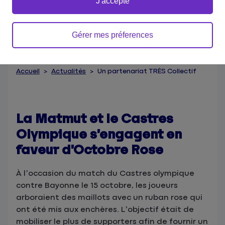
J'accepte
Gérer mes préferences
Accueil
Actualités
Un partenariat TRÈS Collectif
La Matmut et le Castres
Olympique s’engagent en
faveur d’Octobre Rose
À l’occasion du match du Castres olympique
contre Bayonne le 15 octobre, les joueurs
arboraient des maillots avec un ruban rose qui
ont été mis aux enchères. L’objectif était de
mobiliser le plus de supporters afin de fournir un