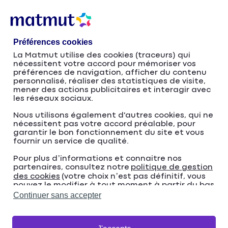
Accéder
Passer
au
à
contenu
la
Préférences cookies
principal
navigation
La Matmut utilise des cookies (traceurs) qui
nécessitent votre accord pour mémoriser vos
Le parasport, inclusion et
préférences de navigation, afficher du contenu
personnalisé, réaliser des statistiques de visite,
mener des actions publicitaires et interagir avec
inspiration avec la
les réseaux sociaux.
Matmut
Nous utilisons également d'autres cookies, qui ne
nécessitent pas votre accord préalable, pour
garantir le bon fonctionnement du site et vous
fournir un service de qualité.
Pour plus d’informations et connaitre nos
partenaires, consultez notre
politique de gestion
des cookies
(votre choix n’est pas définitif, vous
pouvez le modifier à tout moment à partir du bas
de page de notre site).
Continuer sans accepter