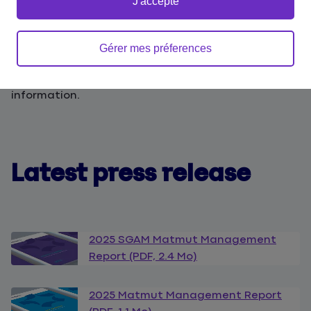
J'accepte
Accueil
Informations financières
Investors
Gérer mes préferences
Access the Group’s financial and non-financial
information.
Latest press release
2025 SGAM Matmut Management
Report (PDF, 2.4 Mo)
2025 Matmut Management Report