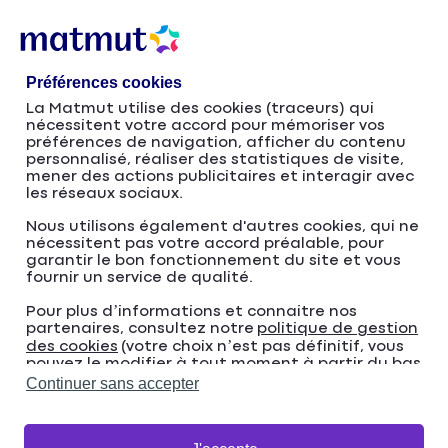
Accéder
Passer
au
à
contenu
la
Préférences cookies
principal
navigation
La Matmut utilise des cookies (traceurs) qui
nécessitent votre accord pour mémoriser vos
Investors
préférences de navigation, afficher du contenu
personnalisé, réaliser des statistiques de visite,
mener des actions publicitaires et interagir avec
les réseaux sociaux.
Nous utilisons également d'autres cookies, qui ne
nécessitent pas votre accord préalable, pour
garantir le bon fonctionnement du site et vous
fournir un service de qualité.
Pour plus d’informations et connaitre nos
partenaires, consultez notre
politique de gestion
des cookies
(votre choix n’est pas définitif, vous
pouvez le modifier à tout moment à partir du bas
de page de notre site).
Continuer sans accepter