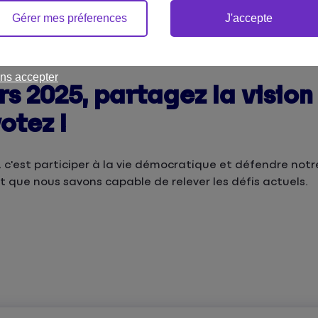
Gérer mes préferences
J'accepte
étaires : un temps fort pour notre groupe
ns accepter
rs 2025, partagez la vision
otez !
s, c'est participer à la vie démocratique et défendre not
et que nous savons capable de relever les défis actuels.