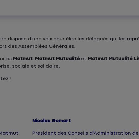
 dispose d'une voix pour élire les délégués qui les repr
 lors des Assemblées Générales.
taires
Matmut
,
Matmut Mutualité
et
Matmut Mutualité Livr
ise, sociale et solidaire.
tez !
Nicolas Gomart
e Matmut
Président des Conseils d'Administration de