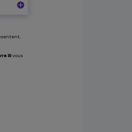
ésentent,
e III
vous