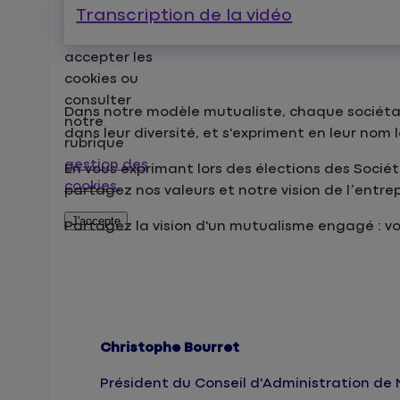
Transcription de la vidéo
fonctionnalité,
veuillez
accepter les
cookies ou
consulter
Dans notre modèle mutualiste, chaque sociétaire
notre
dans leur diversité, et s'expriment en leur nom
rubrique
gestion des
En vous exprimant lors des élections des Socié
cookies
.
partagez nos valeurs et notre vision de l’entrepr
J'accepte
Partagez la vision d'un mutualisme engagé : vo
Christophe Bourret
Président du Conseil d'Administration d