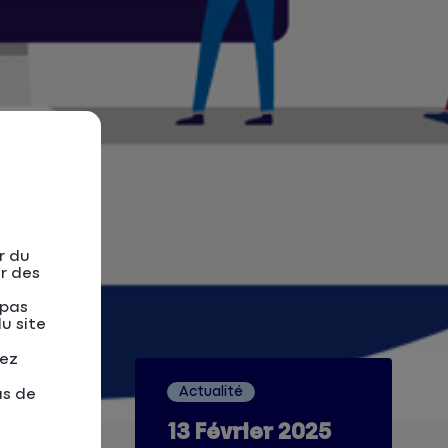
r du
er des
 pas
u site
tez
Actualité
as de
13 Février 2025