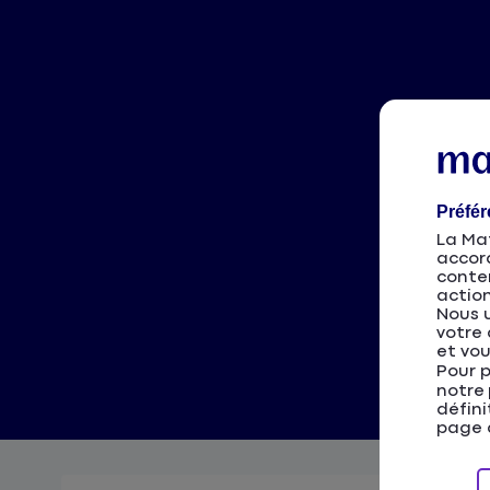
Préfé
La Mat
accor
conten
action
Nous u
votre 
et vou
Pour p
notre
défini
page d