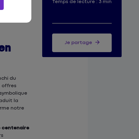
Temps de lecture : 3 min
Je partage
en
nchi du
 offres
 symbolique
aduit la
irme notre
 centenaire
rs