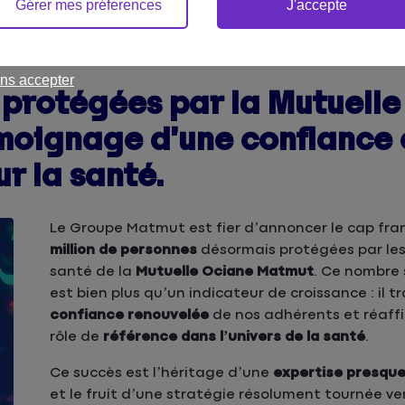
Gérer mes préferences
J'accepte
s par la Mutuelle Ociane Matmut
ns accepter
 protégées par la Mutuelle
moignage d’une confiance 
r la santé.
Le Groupe Matmut est fier d’annoncer le cap fra
million de personnes
désormais protégées par les
santé de la
Mutuelle Ociane Matmut
. Ce nombre
est bien plus qu’un indicateur de croissance : il tr
confiance renouvelée
de nos adhérents et réaff
rôle de
référence dans l’univers de la santé
.
Ce succès est l’héritage d’une
expertise presque
et le fruit d’une stratégie résolument tournée ve