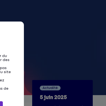
r du
er des
 pas
u site
tez
Actualité
as de
5 juin 2025