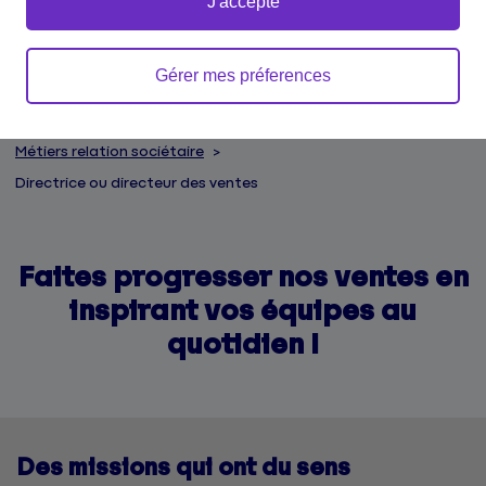
J'accepte
Gérer mes préferences
Accueil
Emplois et carrières
Découvrir nos métiers
Métiers relation sociétaire
Directrice ou directeur des ventes
Faites progresser nos ventes en
inspirant vos équipes au
quotidien !
Des missions qui ont du sens