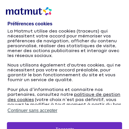
Accéder
Passer
au
à
contenu
la
Préférences cookies
principal
navigation
La Matmut utilise des cookies (traceurs) qui
nécessitent votre accord pour mémoriser vos
Directrice ou directeur
préférences de navigation, afficher du contenu
personnalisé, réaliser des statistiques de visite,
mener des actions publicitaires et interagir avec
des ventes
les réseaux sociaux.
#pasjusteunmétier
Nous utilisons également d'autres cookies, qui ne
nécessitent pas votre accord préalable, pour
garantir le bon fonctionnement du site et vous
fournir un service de qualité.
Pour plus d’informations et connaitre nos
partenaires, consultez notre
politique de gestion
des cookies
(votre choix n’est pas définitif, vous
pouvez le modifier à tout moment à partir du bas
de page de notre site).
Continuer sans accepter