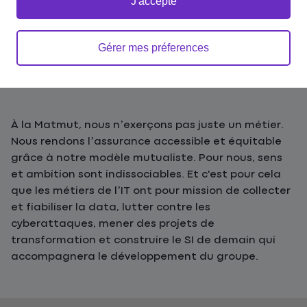
J'accepte
Gérer mes préferences
Accueil
Emplois et carrières
Découvrir nos métiers
Métiers de l'IT et la data
À la Matmut, nous n’exerçons pas juste un métier.
Nous rendons l’assurance accessible et équitable
grâce à notre modèle mutualiste. Pour nous, sens
et ambition sont indissociables. Et c'est pour cela
que les métiers de l’IT ont pour mission de collecter
et fiabiliser la data, lutter contre les
cyberattaques, mener des projets de
transformation et construire le SI de demain qui
accompagnera le développement du groupe.