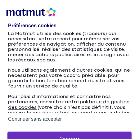
Accéder
Passer
au
à
contenu
la
Préférences cookies
principal
navigation
La Matmut utilise des cookies (traceurs) qui
nécessitent votre accord pour mémoriser vos
Métiers de l'IT et la data
préférences de navigation, afficher du contenu
personnalisé, réaliser des statistiques de visite,
mener des actions publicitaires et interagir avec
#pasjusteunmétier
les réseaux sociaux.
Nous utilisons également d'autres cookies, qui ne
nécessitent pas votre accord préalable, pour
garantir le bon fonctionnement du site et vous
fournir un service de qualité.
Pour plus d’informations et connaitre nos
partenaires, consultez notre
politique de gestion
des cookies
(votre choix n’est pas définitif, vous
pouvez le modifier à tout moment à partir du bas
de page de notre site).
Continuer sans accepter