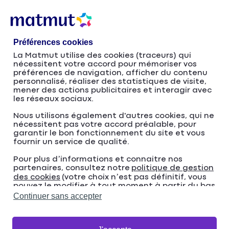
Accéder
Passer
au
à
contenu
la
Préférences cookies
principal
navigation
La Matmut utilise des cookies (traceurs) qui
nécessitent votre accord pour mémoriser vos
Accueil
Groupe Matmut
préférences de navigation, afficher du contenu
personnalisé, réaliser des statistiques de visite,
L’organisation de la SGAM Matmut et ses partenaires
mener des actions publicitaires et interagir avec
AMF Mutuelle d'Assurances
les réseaux sociaux.
Nous utilisons également d'autres cookies, qui ne
nécessitent pas votre accord préalable, pour
garantir le bon fonctionnement du site et vous
AMF Mutuelle
fournir un service de qualité.
Pour plus d’informations et connaitre nos
d'Assurances
partenaires, consultez notre
politique de gestion
des cookies
(votre choix n’est pas définitif, vous
pouvez le modifier à tout moment à partir du bas
de page de notre site).
Continuer sans accepter