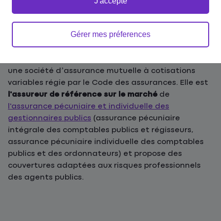
J'accepte
Gérer mes préferences
AMF (Assurance mutuelle des fonctionnaires) est
une société d’assurance mutuelle à cotisations
variables régie par le Code des assurances. Elle est
l'assureur de référence sur le marché
de
l'assurance pécuniaire et individuelle des
gestionnaires publics
(assurance pécuniaire
intégrale des comptables publics et régisseurs,
assurance pécuniaire individuelle des comptables
publics et des ordonnateurs) et propose des
couvertures adaptées aux risques professionnels
des agents publics.