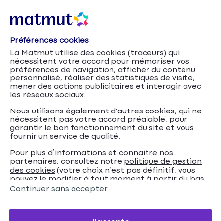
Préférences cookies
La Matmut utilise des cookies (traceurs) qui
nécessitent votre accord pour mémoriser vos
préférences de navigation, afficher du contenu
Conseils
Accueil
Agents publics
personnalisé, réaliser des statistiques de visite,
mener des actions publicitaires et interagir avec
les réseaux sociaux.
Tous nos conseils
Nous utilisons également d'autres cookies, qui ne
nécessitent pas votre accord préalable, pour
agents publics
garantir le bon fonctionnement du site et vous
fournir un service de qualité.
Pour plus d’informations et connaitre nos
partenaires, consultez notre
politique de gestion
des cookies
(votre choix n’est pas définitif, vous
pouvez le modifier à tout moment à partir du bas
de page de notre site).
Continuer sans accepter