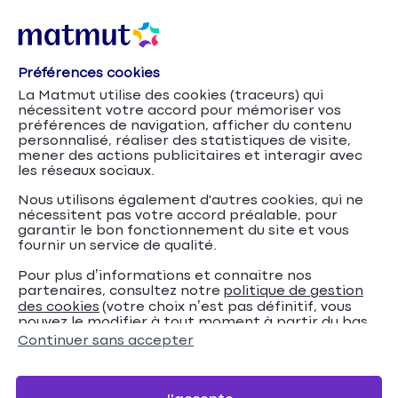
Préférences cookies
Accueil
Assurances véhicules professionnels Matmut
La Matmut utilise des cookies (traceurs) qui
Restitution d’un véhicule de flotte
Conseils
nécessitent votre accord pour mémoriser vos
automobile : comment éviter les mauvaises
préférences de navigation, afficher du contenu
personnalisé, réaliser des statistiques de visite,
surprises ?
mener des actions publicitaires et interagir avec
les réseaux sociaux.
Restitution d’un
Nous utilisons également d'autres cookies, qui ne
véhicule de flotte
nécessitent pas votre accord préalable, pour
garantir le bon fonctionnement du site et vous
fournir un service de qualité.
automobile : comment
Pour plus d’informations et connaitre nos
éviter les mauvaises
partenaires, consultez notre
politique de gestion
des cookies
(votre choix n’est pas définitif, vous
surprises ?
pouvez le modifier à tout moment à partir du bas
de page de notre site).
Continuer sans accepter
3
min