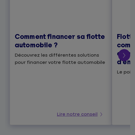
Comment financer sa flotte
Flott
automobile ?
comm
amend
Découvrez les différentes solutions
d’ent
pour financer votre flotte automobile
Le poin
Lire notre conseil