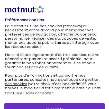
Préférences cookies
Assurance
Accueil
Assurances professionnelles Matmut
La Matmut utilise des cookies (traceurs) qui
Protection Juridique Professionnelle
nécessitent votre accord pour mémoriser vos
préférences de navigation, afficher du contenu
Assurance Protection
personnalisé, réaliser des statistiques de visite,
mener des actions publicitaires et interagir avec
les réseaux sociaux.
Juridique
Nous utilisons également d'autres cookies, qui ne
Professionnelle
nécessitent pas votre accord préalable, pour
garantir le bon fonctionnement du site et vous
fournir un service de qualité.
Protégez votre entreprise des risques juridiques.
Pour plus d’informations et connaitre nos
partenaires, consultez notre
politique de gestion
des cookies
(votre choix n’est pas définitif, vous
Devis en ligne
pouvez le modifier à tout moment à partir du bas
de page de notre site).
Continuer sans accepter
Nous contacter