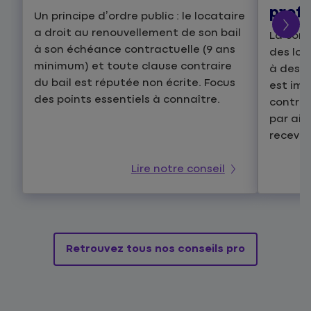
profe
Un principe d’ordre public : le locataire
a droit au renouvellement de son bail
La con
à son échéance contractuelle (9 ans
des loc
minimum) et toute clause contraire
à des d
du bail est réputée non écrite. Focus
est imp
des points essentiels à connaître.
contrai
par ail
recevan
Lire notre conseil
Retrouvez tous nos conseils pro