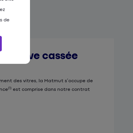
tez
as de
se trouve cassée
cement des vitres, la Matmut s’occupe de
(1)
ance
est comprise dans notre contrat