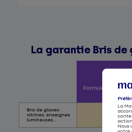
La garantie Bris de
Formule Responsab
civile
Préfé
La Mat
Bris de glaces :
accor
vitrines, enseignes
conten
lumineuses...
action
Nous u
votre 