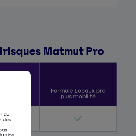
tirisques Matmut Pro
Locaux pro
Formule Locaux pro
plus mobilité
r du
r des
pas
u site