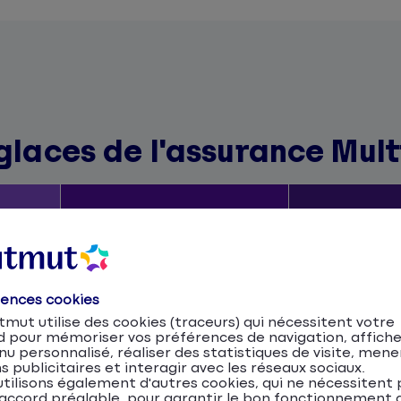
 glaces de l'assurance Mul
ilité
Formule Responsabilité
Formule 
civile plus mobilité
rences cookies
mut utilise des cookies (traceurs) qui nécessitent votre
d pour mémoriser vos préférences de navigation, affiche
u personnalisé, réaliser des statistiques de visite, mene
s publicitaires et interagir avec les réseaux sociaux.
tilisons également d'autres cookies, qui ne nécessitent 
accord préalable, pour garantir le bon fonctionnement d