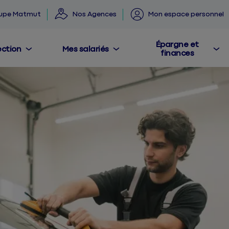
 min
éhicules
oupe Matmut
Nos Agences
Mon espace personnel
Épargne et
ection
Mes salariés
finances