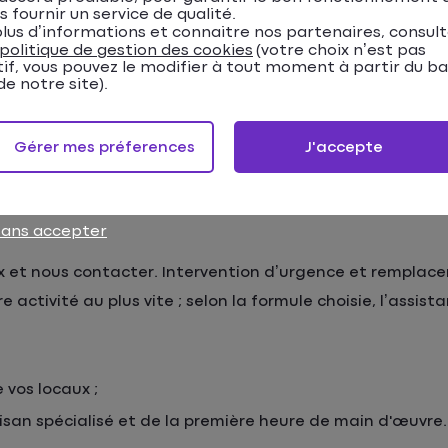
s fournir un service de qualité.
lus d’informations et connaitre nos partenaires, consul
politique de gestion des cookies
(votre choix n’est pas
tif, vous pouvez le modifier à tout moment à partir du b
e notre site).
Gérer mes préferences
J'accepte
 passe-t-il si ma vitrine 
sans accepter
ieux et nous contacter. Intervention d’urgence et rempla
activité au plus vite ; selon la formule choisie, l’assist
vos locaux ;
san spécialisé et de la première heure de main d'œuvre.