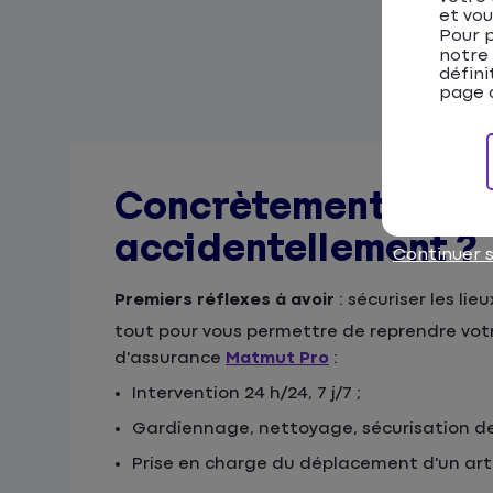
et vou
Pour p
notre
défini
page d
Concrètement, que se
accidentellement ?
Continuer 
Premiers réflexes à avoir
: sécuriser les l
tout pour vous permettre de reprendre votre 
d'assurance
Matmut Pro
:
Intervention 24 h/24, 7 j/7 ;
Gardiennage, nettoyage, sécurisation de 
Prise en charge du déplacement d'un arti