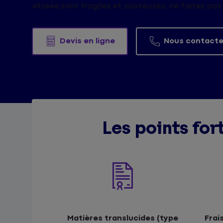
vitrées sont fragiles et coûteuses, ne faites pas
Devis en ligne
Nous contacte
Les points for
Matières translucides (type
Frai