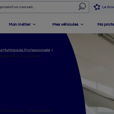
Devis en 2
uels avantages ?
Voir les v
 produit,
un conseil...
Le Gr
Mon métier
Mes véhicules
Ma prot
e Multirisques Professionnelle
ignes/Bris de glaces
onnelle -
seignes/Bris
d’intrusion... Les parties