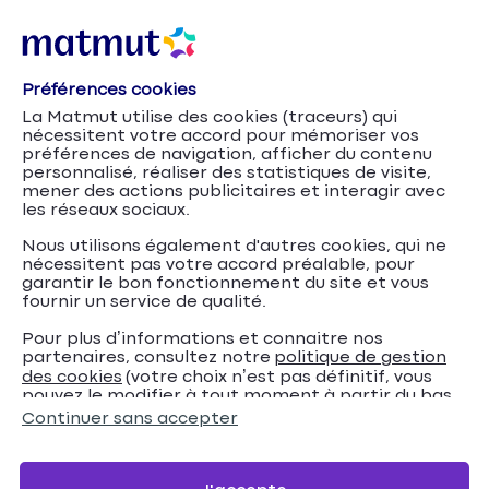
Préférences cookies
La Matmut utilise des cookies (traceurs) qui
nécessitent votre accord pour mémoriser vos
préférences de navigation, afficher du contenu
personnalisé, réaliser des statistiques de visite,
mener des actions publicitaires et interagir avec
les réseaux sociaux.
Nous utilisons également d'autres cookies, qui ne
nécessitent pas votre accord préalable, pour
garantir le bon fonctionnement du site et vous
fournir un service de qualité.
Pour plus d’informations et connaitre nos
partenaires, consultez notre
politique de gestion
Accueil
Assurances professionnelles Matmut
Conseils
des cookies
(votre choix n’est pas définitif, vous
pouvez le modifier à tout moment à partir du bas
Tout savoir sur les risques psychosociaux chez les
de page de notre site).
Continuer sans accepter
avocats
Tout savoir sur les