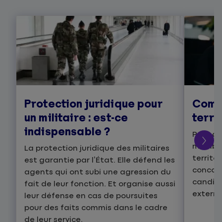
Protection juridique pour
Comm
un militaire : est-ce
terri
indispensable ?
Pour de
membres
La protection juridique des militaires
territo
est garantie par l’État. Elle défend les
concour
agents qui ont subi une agression du
candida
fait de leur fonction. Et organise aussi
externe
leur défense en cas de poursuites
pour des faits commis dans le cadre
de leur service.