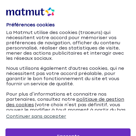
Préférences cookies
Accueil
Mutuelle entreprise Matmut
Conventions
La Matmut utilise des cookies (traceurs) qui
Collectives Nationales (CCN) Mutuelle obligatoire
nécessitent votre accord pour mémoriser vos
Convention Collective Transport de voyageurs
préférences de navigation, afficher du contenu
personnalisé, réaliser des statistiques de visite,
mener des actions publicitaires et interagir avec
Convention Collective
les réseaux sociaux.
Transport de voyageurs
Nous utilisons également d'autres cookies, qui ne
nécessitent pas votre accord préalable, pour
garantir le bon fonctionnement du site et vous
La mutuelle santé d'entreprise dédiée aux
fournir un service de qualité.
transports routiers de voyageurs (TRV) - IDCC 16
Pour plus d’informations et connaitre nos
partenaires, consultez notre
politique de gestion
des cookies
(votre choix n’est pas définitif, vous
Être rappelé gratuitement
pouvez le modifier à tout moment à partir du bas
de page de notre site).
Continuer sans accepter