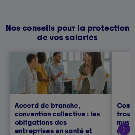
Nos conseils pour la protection
de vos salariés
Accord de branche,
Comm
convention collective : les
troub
obligations des
musc
entreprises en santé et
(TMS)