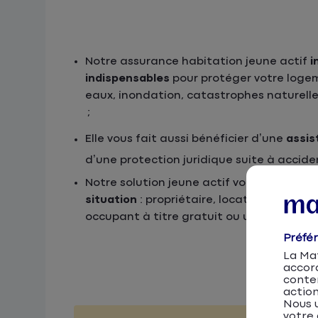
Notre assurance habitation jeune actif
i
indispensables
pour protéger votre logem
eaux, inondation, catastrophes naturelle
;
Elle vous fait aussi bénéficier d’une
assis
d’une protection juridique suite à accide
Notre solution jeune actif vous couvre
qu
situation
: propriétaire, locataire, sous-l
occupant à titre gratuit ou usufruitier ;
Préfé
La Mat
accor
conten
action
Nous u
votre 