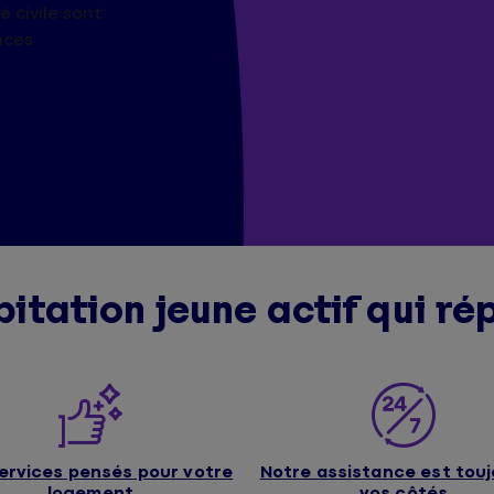
é civile sont
nces.
itation jeune actif qui ré
ervices pensés pour votre
Notre assistance est touj
logement
vos côtés