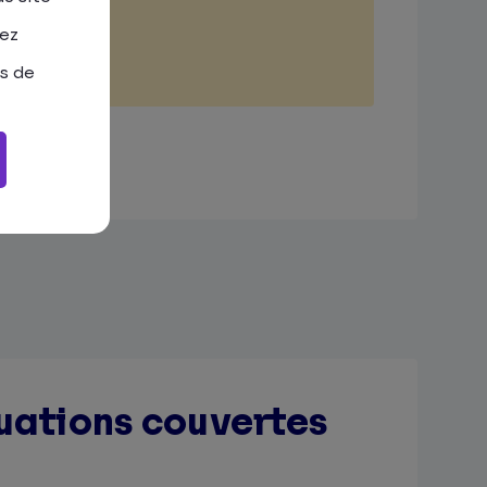
tez
as de
tuations couvertes