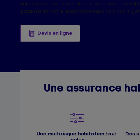
colocataire, votre mobilier et votre responsabilit
garantis et notre assistance répond à vos urge
Devis en ligne
Une assurance hab
Une multirisque habitation tout
Des s
inclus