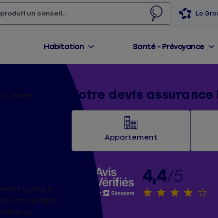
 produit,
un conseil...
Le Gr
Habitation
Santé - Prévoyance
Votre devis assurance 
on Jeune
tion
Appartement
4,4
/5
enant grâce à
ns sans enfant.
ataire ou