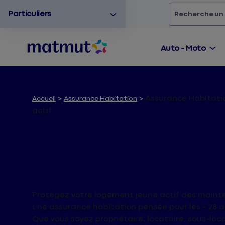
Particuliers
Rechercher
un
Auto - Moto
Assurance Habitati
Accueil
Assurance Habitation
actif
Assurance Habita
Jeune actif
Protégez votre logement jeune actif dès maint
une assurance habitation pensée pour les - 28 a
Que vous soyez propriétaire, locataire, sous-loc