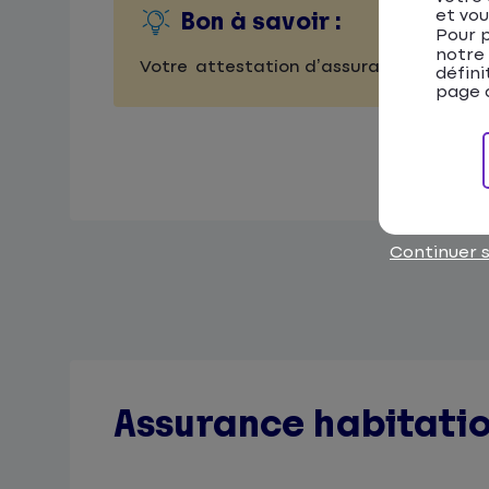
et vou
Bon à savoir :
Pour p
notre
Votre attestation d’assurance est télé
défini
page d
Continuer 
Assurance habitatio