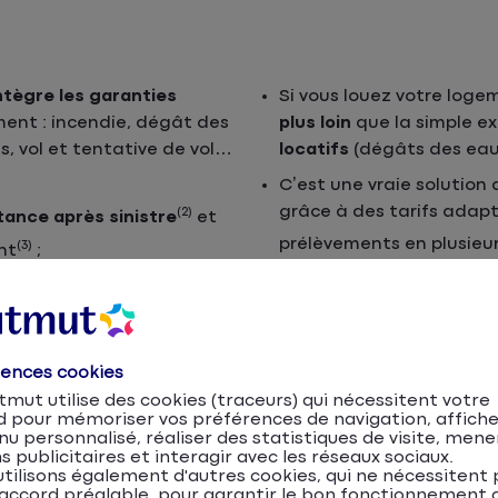
ntègre les garanties
Si vous louez votre loge
ent : incendie, dégât des
plus loin
que la simple e
s, vol et tentative de vol…
locatifs
(dégâts des eaux
C’est une vraie solution
grâce à des tarifs adapté
(2)
tance après sinistre
et
prélèvements en plusieur
(3)
nt
;
elle que soit votre
ocataire, colocataire,
rences cookies
mut utilise des cookies (traceurs) qui nécessitent votre
d pour mémoriser vos préférences de navigation, affiche
u personnalisé, réaliser des statistiques de visite, mene
s publicitaires et interagir avec les réseaux sociaux.
tilisons également d'autres cookies, qui ne nécessitent 
accord préalable, pour garantir le bon fonctionnement d