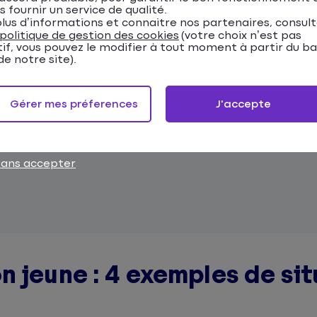
s fournir un service de qualité.
lus d’informations et connaitre nos partenaires, consul
politique de gestion des cookies
(votre choix n’est pas
chargeable aussitôt après souscription.
tif, vous pouvez le modifier à tout moment à partir du b
e notre site).
Gérer mes préferences
J'accepte
sans accepter
n jeune : 4 exemples de si