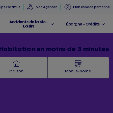
oupe Matmut
Nos Agences
Mon espace personnel
Accidents de la Vie -
Épargne - Crédits
Loisirs
Habitation en moins de 3 minutes
Maison
Mobile-home