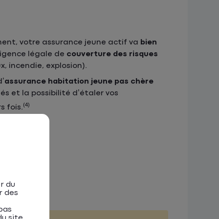
ment, votre assurance jeune actif va
bien
xigence légale de
couverture des risques
, incendie, explosion).
d’
assurance habitation jeune pas chère
s et la possibilité d’étaler vos
(4)
s fois.
r du
r des
pas
u site