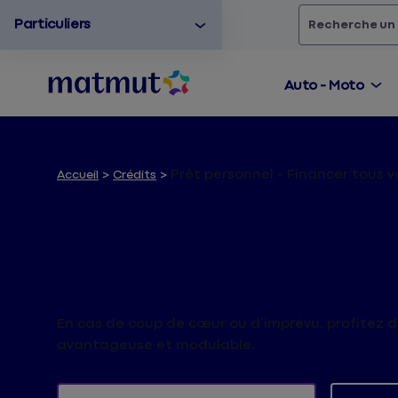
Particuliers
Rechercher
un
Auto - Moto
Prêt personnel - Financer tous v
Accueil
Crédits
Prêt personnel - F
vos projets
En cas de coup de cœur ou d’imprévu, profitez 
avantageuse et modulable.