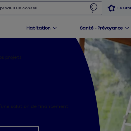
 produit,
un conseil...
Le Gr
Habitation
Santé - Prévoyance
os projets
inancer tous
d’une solution de financement