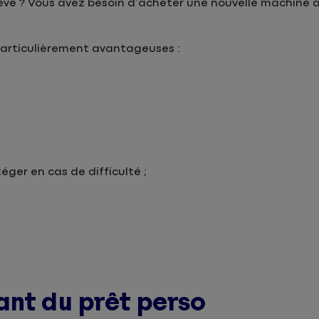
vé ? Vous avez besoin d’acheter une nouvelle machine à l
particulièrement avantageuses :
éger en cas de difficulté ;
ant du prêt perso