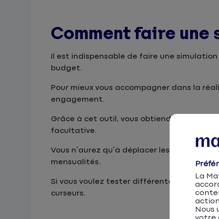
Comment faire une s
Il est indispensable de faire une simulatio
budget.
Pour mieux vous accompagner dans la réalis
engagement.
Grâce à cet outil, vous obtiendrez une esti
facultative.
Vous n’aurez qu’à déplacer les curseurs af
mensualités.
Préfé
La Mat
Si vous voulez tester différentes combinai
accor
conten
curseurs.
action
Nous u
votre 