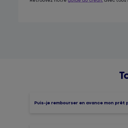
Retrouvez notre
guide du crédit
avec tous l
T
Puis-je rembourser en avance mon prêt 