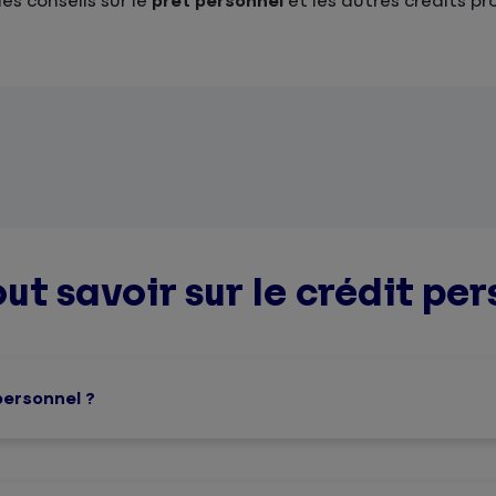
es conseils sur le
prêt personnel
et les autres crédits pr
out savoir sur le crédit per
personnel ?