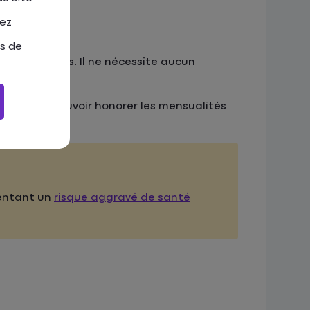
tez
as de
moins 13 mois. Il ne nécessite aucun
êteur pour pouvoir honorer les mensualités
sentant un
risque aggravé de santé