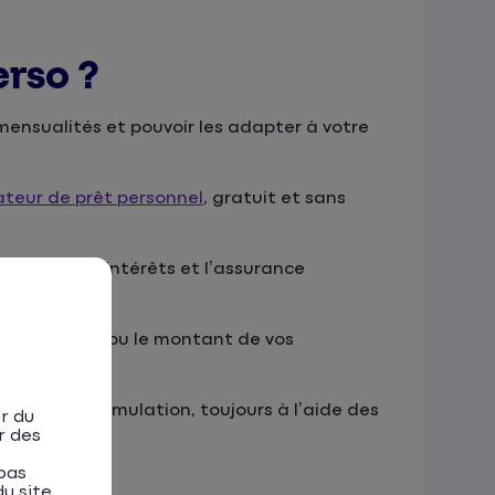
erso ?
 mensualités et pouvoir les adapter à votre
ateur de prêt personnel
, gratuit et sans
compris les intérêts et l’assurance
 du crédit et/ou le montant de vos
difier votre simulation, toujours à l’aide des
r du
r des
pas
u site