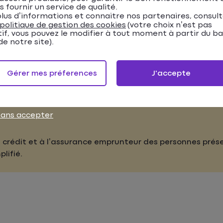
s fournir un service de qualité.
lus d’informations et connaitre nos partenaires, consul
 obtenir un prêt personnel
politique de gestion des cookies
(votre choix n’est pas
tif, vous pouvez le modifier à tout moment à partir du b
e notre site).
s détenteurs d'un contrat d'assurance
Matmut
depuis au 
Gérer mes préferences
J'accepte
stifier de ressources suffisantes auprès de l’organisme pr
sans accepter
au crédit et à l’assurance emprunteur des personnes pré
lifié.