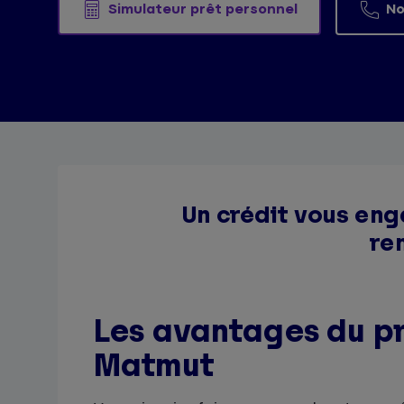
Simulateur prêt personnel
No
Un crédit vous eng
re
Les avantages du prê
Matmut