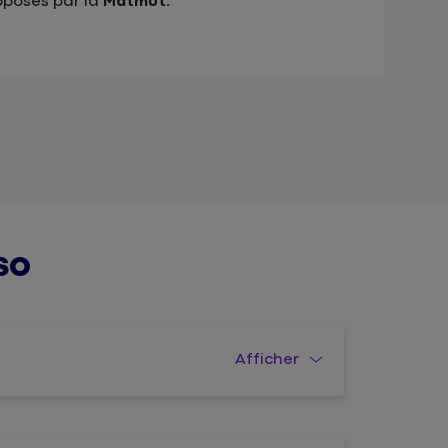
oposés par la
Matmut.
so