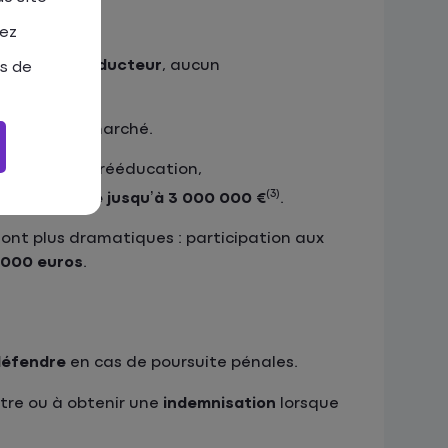
tez
antie du conducteur
, aucun
as de
es offres du marché.
médicaux, de rééducation,
(3)
peut
atteindre jusqu’à 3 000 000 €
.
ont plus dramatiques : participation aux
 000 euros
.
défendre
en cas de poursuite pénales.
stre ou à obtenir une
indemnisation
lorsque