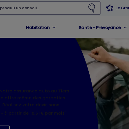
 produit,
un conseil...
Le Gr
Habitation
Santé - Prévoyance
tiers
 Notre assurance auto au Tiers
mule offre même des garanties
 Réalisez votre devis sans
*
à partir de 18,31 € par mois