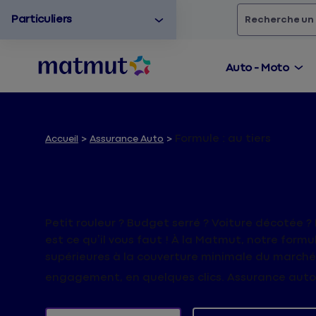
Particuliers
Rechercher
un
Auto - Moto
Formule : au tiers
Accueil
Assurance Auto
Assurance Auto Au 
Petit rouleur ? Budget serré ? Voiture décotée ?
est ce qu’il vous faut ! À la Matmut, notre for
supérieures à la couverture minimale du marché.
engagement, en quelques clics. Assurance auto - 