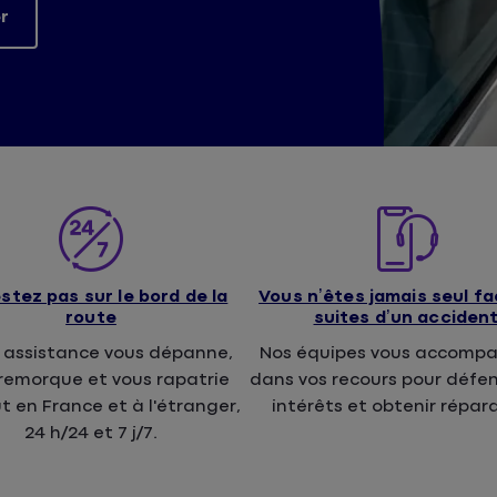
r
stez pas sur le bord de la
Vous n’êtes jamais seul f
route
suites d’un acciden
 assistance vous dépanne,
Nos équipes vous accomp
remorque et vous rapatrie
dans vos recours pour défe
t en France et à l'étranger,
intérêts et obtenir répara
24 h/24 et 7 j/7.