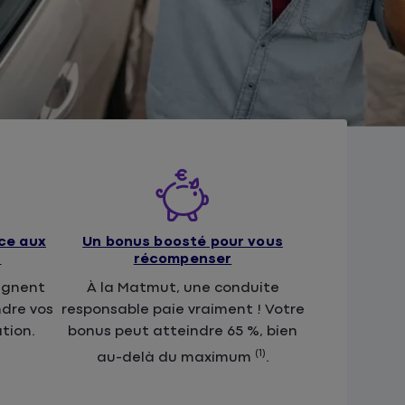
ace aux
Un bonus boosté pour vous
t
récompenser
agnent
À la Matmut, une conduite
ndre vos
responsable paie vraiment ! Votre
tion.
bonus peut atteindre 65 %, bien
(1)
au-delà du maximum
.