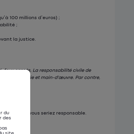
’à 100 millions d’euros) ;
bilité ;
ant la justice.
, feux cassés. La responsabilité civile de
€ de carrosserie et main-d'œuvre. Par contre,
r du
cident dont vous seriez responsable.
r des
pas
u site