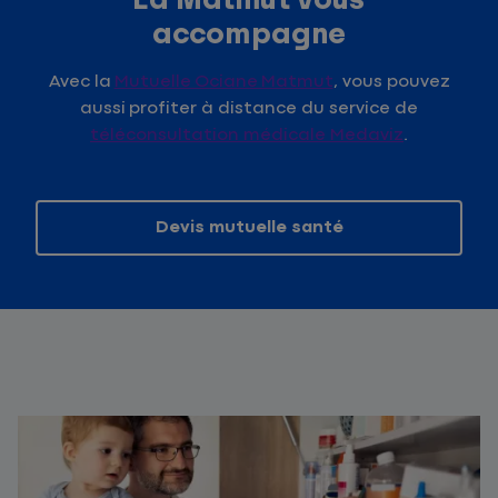
accompagne
Avec la
Mutuelle Ociane Matmut
, vous pouvez
aussi profiter à distance du service de
téléconsultation médicale Medaviz
.
Devis mutuelle santé