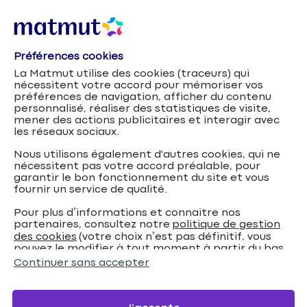
Préférences cookies
La Matmut utilise des cookies (traceurs) qui
nécessitent votre accord pour mémoriser vos
préférences de navigation, afficher du contenu
personnalisé, réaliser des statistiques de visite,
mener des actions publicitaires et interagir avec
les réseaux sociaux.
Nous utilisons également d'autres cookies, qui ne
nécessitent pas votre accord préalable, pour
garantir le bon fonctionnement du site et vous
fournir un service de qualité.
Pour plus d’informations et connaitre nos
partenaires, consultez notre
politique de gestion
Les règles à
Accueil
Mutuelle santé
Conseils
des cookies
(votre choix n’est pas définitif, vous
pouvez le modifier à tout moment à partir du bas
respecter pour acheter des médicaments en ligne
de page de notre site).
Continuer sans accepter
Les règles à respecter