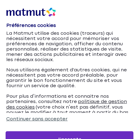
Préférences cookies
La Matmut utilise des cookies (traceurs) qui
nécessitent votre accord pour mémoriser vos
préférences de navigation, afficher du contenu
Accueil
Mutuelle santé
Les conseils santé de la Mutuelle
personnalisé, réaliser des statistiques de visite,
Conseils
Ociane Matmut
mener des actions publicitaires et interagir avec
les réseaux sociaux.
Nous utilisons également d'autres cookies, qui ne
Médicaments et
nécessitent pas votre accord préalable, pour
garantir le bon fonctionnement du site et vous
fournir un service de qualité.
antibiotiques : tous nos
Pour plus d’informations et connaitre nos
conseils pour un bon
partenaires, consultez notre
politique de gestion
des cookies
(votre choix n’est pas définitif, vous
usage
pouvez le modifier à tout moment à partir du bas
de page de notre site).
Continuer sans accepter