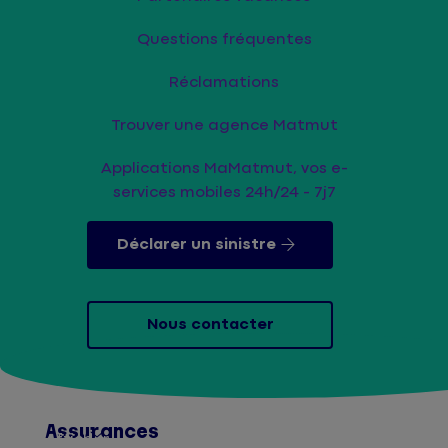
Questions fréquentes
Réclamations
Trouver une agence Matmut
Applications MaMatmut, vos e-
services mobiles 24h/24 - 7j7
Déclarer un sinistre
Nous contacter
Assurances
Afficher