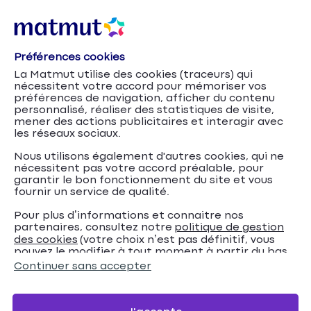
Préférences cookies
La Matmut utilise des cookies (traceurs) qui
nécessitent votre accord pour mémoriser vos
préférences de navigation, afficher du contenu
personnalisé, réaliser des statistiques de visite,
mener des actions publicitaires et interagir avec
les réseaux sociaux.
Nous utilisons également d'autres cookies, qui ne
nécessitent pas votre accord préalable, pour
garantir le bon fonctionnement du site et vous
fournir un service de qualité.
Pour plus d’informations et connaitre nos
partenaires, consultez notre
politique de gestion
Les effets du
Accueil
Mutuelle santé
Conseils
des cookies
(votre choix n’est pas définitif, vous
pouvez le modifier à tout moment à partir du bas
tabagisme et les risques pour la santé
de page de notre site).
Continuer sans accepter
Les effets du tabagisme