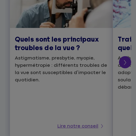
Quels sont les principaux
Trait
troubles de la vue ?
quell
Astigmatisme, presbytie, myopie,
Antihis
hypermétropie : différents troubles de
désensi
la vue sont susceptibles d’impacter le
adopter
quotidien.
soulage
débarr
Lire notre conseil