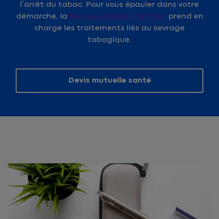
l’arrêt du tabac. Pour vous épauler dans votre
démarche, la
Mutuelle Ociane Matmut
prend en
charge les traitements liés au sevrage
tabagique.
Devis mutuelle santé