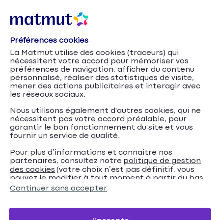
Préférences cookies
La Matmut utilise des cookies (traceurs) qui
nécessitent votre accord pour mémoriser vos
préférences de navigation, afficher du contenu
personnalisé, réaliser des statistiques de visite,
mener des actions publicitaires et interagir avec
les réseaux sociaux.
Nous utilisons également d'autres cookies, qui ne
nécessitent pas votre accord préalable, pour
garantir le bon fonctionnement du site et vous
fournir un service de qualité.
Pour plus d’informations et connaitre nos
partenaires, consultez notre
politique de gestion
Les étudiants, les
Accueil
Mutuelle santé
Conseils
des cookies
(votre choix n’est pas définitif, vous
pouvez le modifier à tout moment à partir du bas
soins et la Sécurité sociale : état des lieux
de page de notre site).
Continuer sans accepter
Les étudiants, les soins