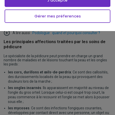
J'accepte
Bon à savoir :
Le nom exact de cette discipline médicale est « pédicurie
». Mais, dans le langage courant, on utilise le terme de «
Gérer mes préferences
pédicure », probablement pour l’analogie de sonorité avec
« manucure ».
À lire aussi :
Podologue : quand et pourquoi consulter ?
Les principales affections traitées par les soins de
pédicure
Le spécialiste de la pédicure peut prendre en charge un grand
nombre de maladies et de lésions touchant la peau et les ongles
les pieds :
les cors, durillons et œils-de-perdrix
. Ce sont des callosités,
des durcissements localisés de la peau qui provoquent des
douleurs lors de la marche ;
les ongles incarnés
. Ils apparaissent en majorité au niveau de
l’ongle du gros orteil. Lorsque celui-ci est coupé trop court, la
peau commence à le recouvrir et l’ongle se met alors à pousser
sous elle ;
les mycoses
. Ce sont des infections fongiques courantes,
développées par contact direct avec une personne, un objet ou