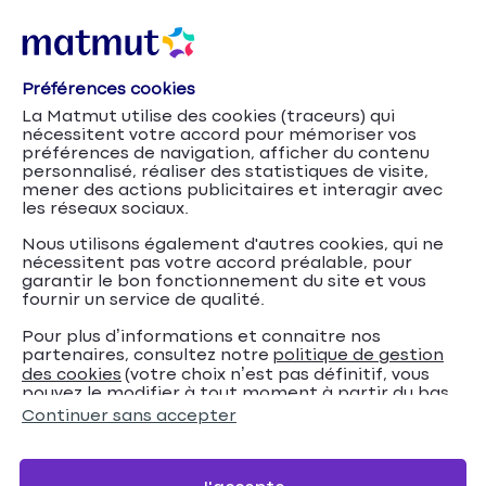
Préférences cookies
Consultation de pédicure : quel
La Matmut utilise des cookies (traceurs) qui
remboursement ?
nécessitent votre accord pour mémoriser vos
préférences de navigation, afficher du contenu
personnalisé, réaliser des statistiques de visite,
Publié en juin 2023
mener des actions publicitaires et interagir avec
les réseaux sociaux.
Qu’est-ce que la pédicure ?
Nous utilisons également d'autres cookies, qui ne
nécessitent pas votre accord préalable, pour
La pédicure est une spécialité médicale qui traite certaines
garantir le bon fonctionnement du site et vous
affections des pieds
. Elle est à différencier de la podologie.
fournir un service de qualité.
En effet, même si les spécialistes sont souvent à la fois pédicures
Pour plus d’informations et connaitre nos
et podologues, ces deux domaines ne concernent pas les mêmes
partenaires, consultez notre
politique de gestion
affection. Alors que le
podologue s’intéresse principalement
des cookies
(votre choix n’est pas définitif, vous
aux problèmes locomoteurs
dont le traitement nécessite le port
pouvez le modifier à tout moment à partir du bas
de semelles orthopédiques, le
pédicure prend en charge les
de page de notre site).
Continuer sans accepter
affections des ongles (unguéales) de vos orteils et de la peau
(cutanées) de vos pieds.