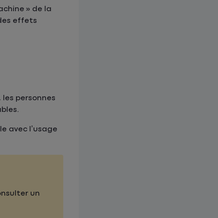
achine » de la
des effets
, les personnes
bles.
le avec l’usage
onsulter un