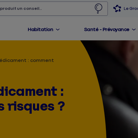
 produit,
un conseil...
Le Gr
Habitation
Santé - Prévoyance
médicament : comment
dicament :
 risques ?