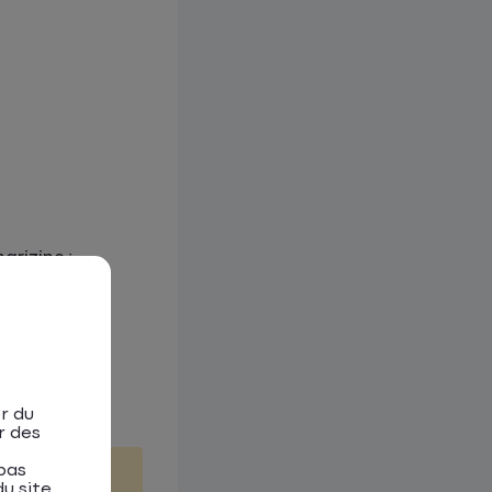
arizine ;
r du
r des
pas
u site