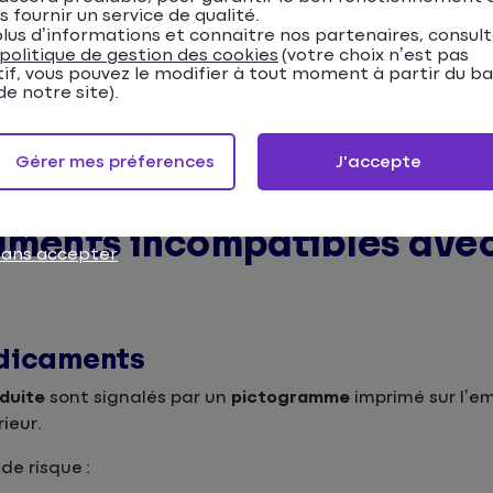
s fournir un service de qualité.
lus d’informations et connaitre nos partenaires, consul
ue pour la manipulation de machines… Évitez d’utiliser
politique de gestion des cookies
(votre choix n’est pas
aitement.
tif, vous pouvez le modifier à tout moment à partir du b
e notre site).
Gérer mes préferences
J'accepte
caments incompatibles avec
sans accepter
dicaments
duite
sont signalés par un
pictogramme
imprimé sur l’em
rieur.
de risque :