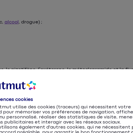
c,
alcool
, drogue) ;
;
 le pizotifène, l’oxétorone, le métoclopramide et la flun
;
s vomissements ;
rences cookies
mut utilise des cookies (traceurs) qui nécessitent votre
d pour mémoriser vos préférences de navigation, affiche
u personnalisé, réaliser des statistiques de visite, mene
s publicitaires et interagir avec les réseaux sociaux.
tilisons également d'autres cookies, qui ne nécessitent 
accord préalable, pour garantir le bon fonctionnement d