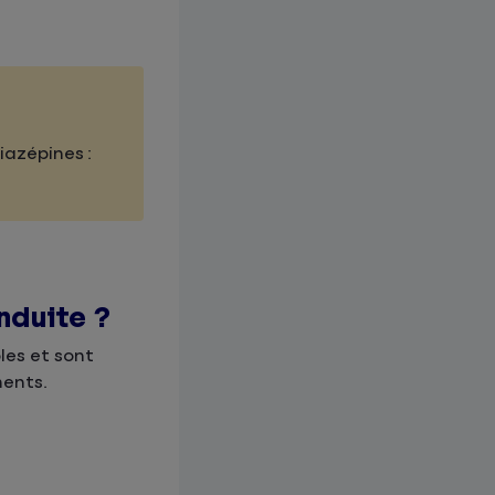
iazépines :
nduite ?
les et sont
ments.