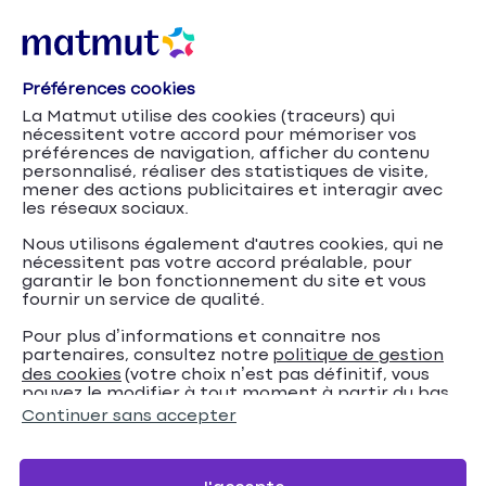
Préférences cookies
Accueil
Mutuelle santé
Services santé et prévention en
La Matmut utilise des cookies (traceurs) qui
Les réseaux de partenaires de la Mutuelle
ligne
nécessitent votre accord pour mémoriser vos
Ociane Matmut
préférences de navigation, afficher du contenu
personnalisé, réaliser des statistiques de visite,
mener des actions publicitaires et interagir avec
Les réseaux de
les réseaux sociaux.
partenaires de la
Nous utilisons également d'autres cookies, qui ne
nécessitent pas votre accord préalable, pour
Mutuelle Ociane
garantir le bon fonctionnement du site et vous
fournir un service de qualité.
Matmut
Pour plus d’informations et connaitre nos
partenaires, consultez notre
politique de gestion
La Mutuelle Ociane Matmut vous donne accès à un
des cookies
(votre choix n’est pas définitif, vous
pouvez le modifier à tout moment à partir du bas
réseau de partenaires en santé, optique, audition
de page de notre site).
Continuer sans accepter
et bien-être, avec des avantages tarifaires et des
services dédiés.