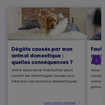
Dégâts causés par mon
Faut-
animal domestique :
assu
quelles conséquences ?
acqui
Votre assurance habitation peut
Vous al
couvrir les dommages causés aux
compagn
tiers par vos animaux domestiques.
votre a
princip
Lire notre conseil