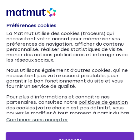
Préférences cookies
La Matmut utilise des cookies (traceurs) qui
nécessitent votre accord pour mémoriser vos
préférences de navigation, afficher du contenu
personnalisé, réaliser des statistiques de visite,
mener des actions publicitaires et interagir avec
les réseaux sociaux.
Nous utilisons également d'autres cookies, qui ne
nécessitent pas votre accord préalable, pour
garantir le bon fonctionnement du site et vous
fournir un service de qualité.
Pour plus d’informations et connaitre nos
partenaires, consultez notre
politique de gestion
Accueil
Alarme et télésurveillance : protégez votre maison
des cookies
(votre choix n’est pas définitif, vous
pouvez le modifier à tout moment à partir du bas
Alarme
ou votre appartement avec IMA Protect
Conseils
de page de notre site).
Continuer sans accepter
avec un chien, un chat : quel modèle est compatible
avec mes animaux