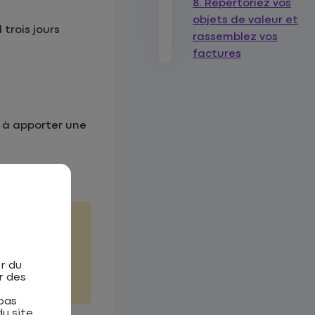
8. Répertoriez vos
objets de valeur et
 trois jours
rassemblez vos
factures
 à apporter une
ts ont
r du
r des
pas
u site