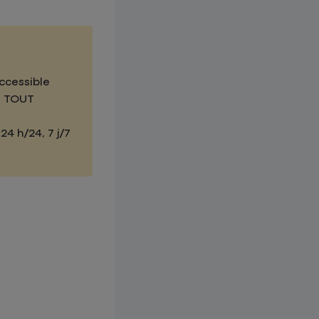
ccessible
et TOUT
4 h/24, 7 j/7