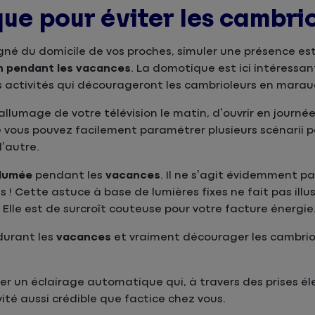
ique pour éviter les cambri
igné du domicile de vos proches, simuler une présence es
n pendant les vacances
. La domotique est ici intéressan
s activités qui décourageront les cambrioleurs en mara
allumage de votre télévision le matin, d’ouvrir en journée 
ue vous pouvez facilement paramétrer plusieurs scénarii 
l’autre.
llumée
pendant les
vacances
. Il ne s’agit évidemment pa
! Cette astuce à base de lumières fixes ne fait pas illu
Elle est de surcroît couteuse pour votre facture énergie
urant les
vacances
et vraiment décourager les cambrio
er un éclairage automatique qui, à travers des prises él
té aussi crédible que factice chez vous.