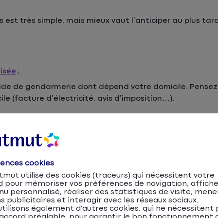
 est très simple, mais mieux vaut l’anticiper au plus tard
risée
;
gade de gendarmerie dont dépend votre domicile. Pensez
ile (facture d’électricité, avis d’imposition…).
rences cookies
mut utilise des cookies (traceurs) qui nécessitent votre
(1)
t constaté 218 700 cambriolages de logements
. Ces déli
d pour mémoriser vos préférences de navigation, affiche
u personnalisé, réaliser des statistiques de visite, mene
 après une forte hausse entre 2022 et 2023.
s publicitaires et interagir avec les réseaux sociaux.
tilisons également d'autres cookies, qui ne nécessitent 
accord préalable, pour garantir le bon fonctionnement d