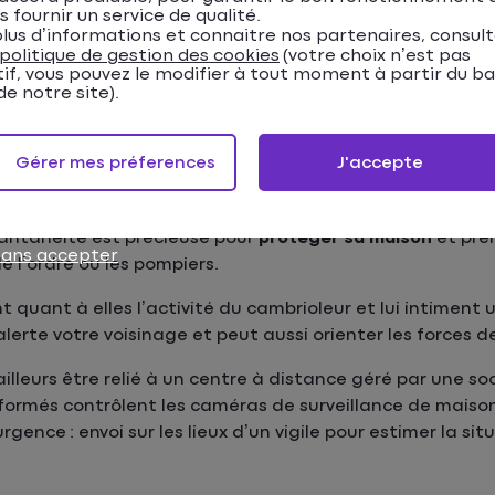
s fournir un service de qualité.
lus d’informations et connaitre nos partenaires, consul
politique de gestion des cookies
(votre choix n’est pas
tif, vous pouvez le modifier à tout moment à partir du b
e notre site).
urveillance et aux alarmes 
ages
Gérer mes préferences
J'accepte
me d’une intrusion ou sa tentative en temps réel lorsque 
antanéité est précieuse pour
protéger sa maison
et pre
sans accepter
e l’ordre ou les pompiers.
t quant à elles l’activité du cambrioleur et lui intiment
erte votre voisinage et peut aussi orienter les forces de
illeurs être relié à un centre à distance géré par une so
s formés contrôlent les caméras de surveillance de maiso
nce : envoi sur les lieux d’un vigile pour estimer la sit