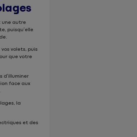
olages
t une autre
te, puisqu’elle
ude.
vos volets, puis
pour que votre
s d’illuminer
sion face aux
.
lages, la
ectriques et des