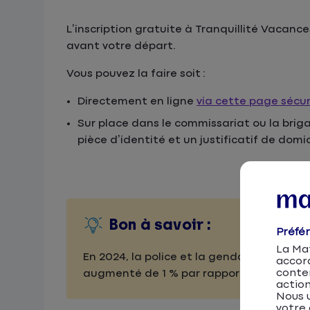
L’inscription gratuite à Tranquillité Vacances
avant votre départ.
Vous pouvez la faire soit :
Directement en ligne
via cette page sécu
Sur place dans le commissariat ou la bri
pièce d’identité et un justificatif de domic
Bon à savoir :
Préfé
La Mat
En 2024, la police et la gendarmerie on
accor
conten
augmenté de 1 % par rapport à l'an passé
action
Nous u
votre 