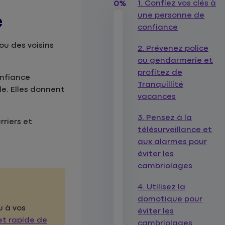
1. Confiez vos clés à
0%
une personne de
e
confiance
ou des voisins
2. Prévenez police
ou gendarmerie et
profitez de
onfiance
Tranquillité
le. Elles donnent
vacances
3. Pensez à la
rriers et
télésurveillance et
aux alarmes pour
éviter les
cambriolages
4. Utilisez la
domotique pour
u à vos
éviter les
et rapide de
cambriolages