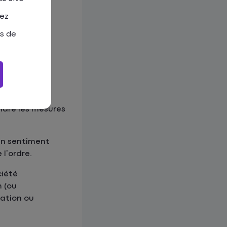
tez
as de
pour
vous vous
ndre les mesures
 un sentiment
 l’ordre.
ciété
n (ou
uation ou