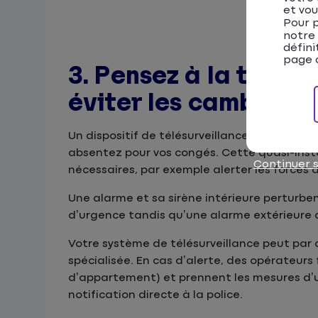
et vou
Pour p
notre
défini
page d
3. Pensez à la télés
éviter les cambriol
Un dispositif de télésurveillance vous infor
absentez pour vos congés. Cette quasi-inst
Continuer 
nécessaires, par exemple alerter les forces d
Une alarme et sa sirène intérieure perturben
d’urgence tandis qu’une alarme extérieure al
Votre système de télésurveillance peut par a
spécialisée. En cas d’alerte, des opérateur
d’appartement) et prennent les mesures d’urge
notification directe à la police.