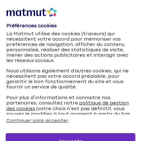
Préférences cookies
La Matmut utilise des cookies (traceurs) qui
nécessitent votre accord pour mémoriser vos
préférences de navigation, afficher du contenu
personnalisé, réaliser des statistiques de visite,
mener des actions publicitaires et interagir avec
les réseaux sociaux.
Nous utilisons également d'autres cookies, qui ne
nécessitent pas votre accord préalable, pour
garantir le bon fonctionnement du site et vous
fournir un service de qualité.
Pour plus d’informations et connaitre nos
partenaires, consultez notre
politique de gestion
Accueil
Alarme et télésurveillance : protégez votre maison
des cookies
(votre choix n’est pas définitif, vous
pouvez le modifier à tout moment à partir du bas
ou votre appartement avec IMA Protect
Conseils
de page de notre site).
Continuer sans accepter
Comment changer les piles de son alarme ?
Comment changer les