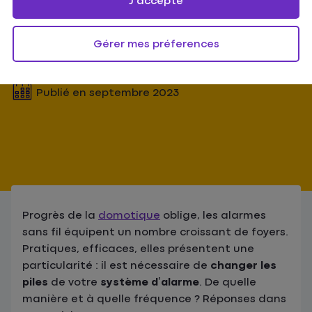
J'accepte
piles de son alarme ?
Gérer mes préferences
5
min
Publié en
septembre 2023
Progrès de la
domotique
oblige, les alarmes
sans fil équipent un nombre croissant de foyers.
Pratiques, efficaces, elles présentent une
particularité : il est nécessaire de
changer les
piles
de votre
système d’alarme
. De quelle
manière et à quelle fréquence ? Réponses dans