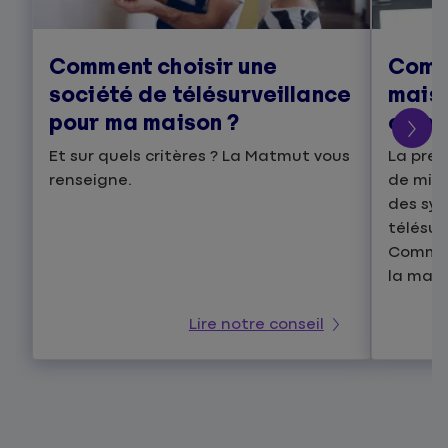
Comment choisir une
Comm
société de télésurveillance
maiso
pour ma maison ?
camb
Et sur quels critères ? La Matmut vous
La prév
renseigne.
de mieu
des sy
télésur
Comment
la mais
Lire notre conseil