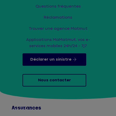
Questions fréquentes
Réclamations
Trouver une agence Matmut
Applications MaMatmut, vos e-
services mobiles 24h/24 - 7j7
Déclarer un sinistre
Nous contacter
Assurances
Afficher