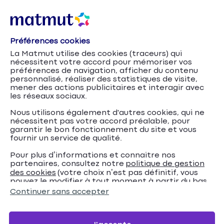
Préférences cookies
La Matmut utilise des cookies (traceurs) qui
nécessitent votre accord pour mémoriser vos
préférences de navigation, afficher du contenu
personnalisé, réaliser des statistiques de visite,
mener des actions publicitaires et interagir avec
les réseaux sociaux.
Nous utilisons également d'autres cookies, qui ne
nécessitent pas votre accord préalable, pour
garantir le bon fonctionnement du site et vous
fournir un service de qualité.
Pour plus d’informations et connaitre nos
partenaires, consultez notre
politique de gestion
Identification du
Accueil
Assurance animaux
Conseils
des cookies
(votre choix n’est pas définitif, vous
pouvez le modifier à tout moment à partir du bas
chat : l'essentiel à savoir
de page de notre site).
Continuer sans accepter
Identification du chat :