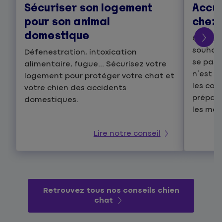
Sécuriser son logement
Accue
pour son animal
chez 
domestique
Quand 
souhait
Défenestration, intoxication
se pass
alimentaire, fugue... Sécurisez votre
n’est p
logement pour protéger votre chat et
les con
votre chien des accidents
prépare
domestiques.
les mei
Lire notre conseil
Retrouvez tous nos conseils chien
chat