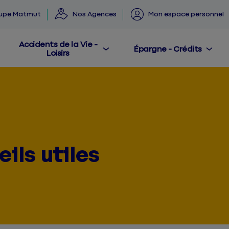
oupe Matmut
Nos Agences
Mon espace personnel
Accidents de la Vie -
Épargne - Crédits
Loisirs
ils utiles