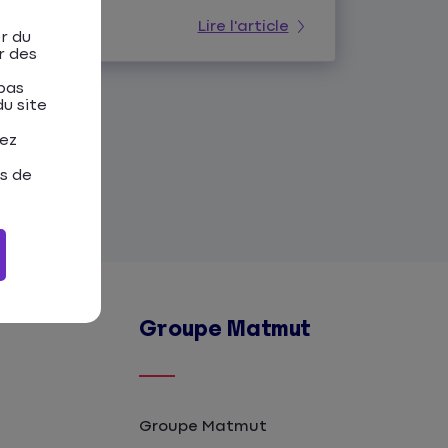
Lire l'article
r du
r des
pas
u site
tez
as de
Groupe Matmut
Groupe Matmut