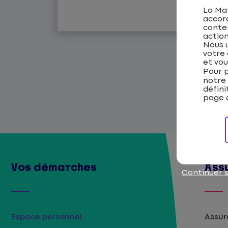
La Mat
Lire l'article
accor
conten
action
Nous u
votre 
et vou
Pour p
notre
défini
page d
Vos démarches
Ass
Continuer 
Espace personnel
Assur