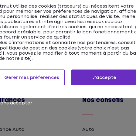
mut utilise des cookies (traceurs) qui nécessitent votre
Lire l'article
d pour mémoriser vos préférences de navigation, affiche
u personnalisé, réaliser des statistiques de visite, mene
s publicitaires et interagir avec les réseaux sociaux.
tilisons également d'autres cookies, qui ne nécessitent 
accord préalable, pour garantir le bon fonctionnement d
s fournir un service de qualité.
lus d’informations et connaitre nos partenaires, consul
politique de gestion des cookies
(votre choix n’est pas
tif, vous pouvez le modifier à tout moment à partir du b
e notre site).
Gérer mes préferences
J'accepte
urances
Nos conseils
sans accepter
ance Auto
Auto