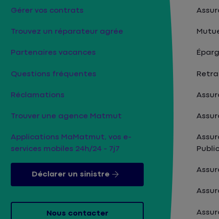
Gérer vos contrats
Assur
Trouvez un réparateur agrée
Mutue
Partenaires vacances
Épar
Questions fréquentes
Retra
Réclamations
Assur
Trouver une agence Matmut
Assur
Applications MaMatmut, vos e-
Assur
services mobiles 24h/24 - 7j7
Publi
Assu
Déclarer un sinistre
Assur
Assur
Nous contacter