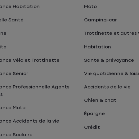
ance Habitation
Moto
lle Santé
Camping-car
gne
Trottinette et autres 
ite
Habitation
ance Vélo et Trottinette
Santé & prévoyance
ance Sénior
Vie quotidienne & loisi
ance Professionnelle Agents
Accidents de la vie
cs
Chien & chat
rance Moto
Épargne
ance Accidents de la vie
Crédit
ance Scolaire