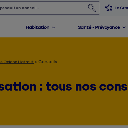
 produit,
un conseil...
Le Gr
Habitation
Santé - Prévoyance
Conseils
elle Ociane Matmut
sation : tous nos conse