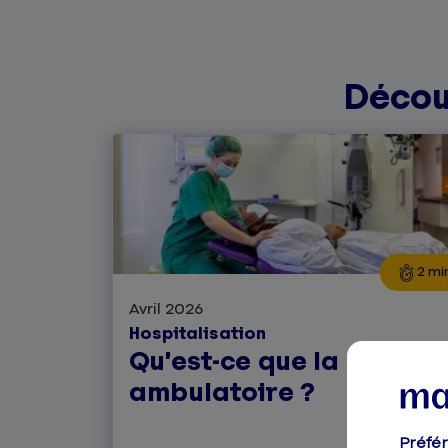
Décou
2 mi
Avril 2026
Hospitalisation
Qu’est-ce que la chirurg
ambulatoire ?
Préfé