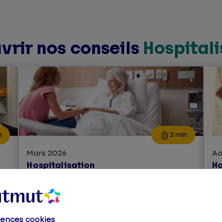
vrir nos conseils
Hospitali
n
2 min
Mars 2026
Ao
Hospitalisation
Ho
ie
Quel remboursement
H
pour les frais
d
d'hospitalisation ?
m
rences cookies