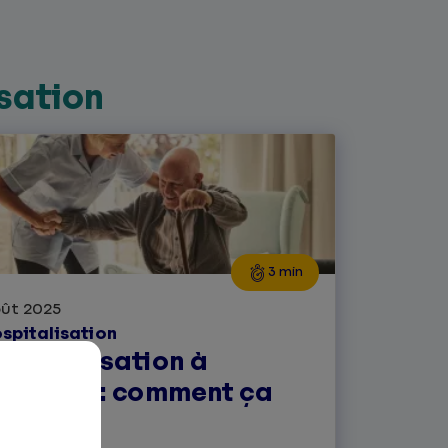
sation
3 min
ût 2025
spitalisation
ospitalisation à
omicile : comment ça
arche ?