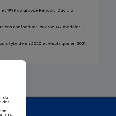
llet 1999 au groupe Renault. Dacia a
rsions confondues, environ 147 modèles. Il
uis hybride en 2020 et électrique en 2021.
r du
r des
pas
u site