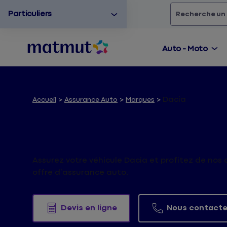
Particuliers
Rechercher
un
Auto - Moto
Dacia
Accueil
Assurance Auto
Marques
Assurance Dacia
Assurez votre véhicule Dacia et profitez de nos c
offre d’assurance auto.
Devis en ligne
Nous contacte