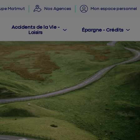
oupe Matmut
Nos Agences
Mon espace personnel
Accidents de la Vie -
Épargne - Crédits
Loisirs