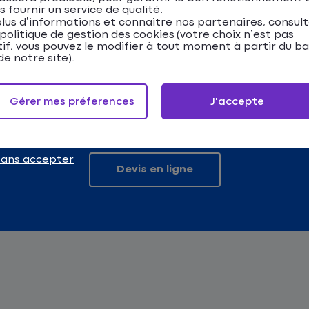
s fournir un service de qualité.
lus d’informations et connaitre nos partenaires, consul
politique de gestion des cookies
(votre choix n’est pas
a Matmut vous accompag
tif, vous pouvez le modifier à tout moment à partir du b
e notre site).
osées par la
Matmut
, optez pour celle correspondant à
evis en ligne vous informe gratuitement et sans engage
Gérer mes préferences
J'accepte
sans accepter
Devis en ligne