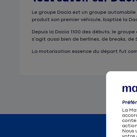
Le groupe Dacia est un groupe automobile ro
produit son premier véhicule, baptisé la Dac
Depuis la Dacia 1100 des débuts, le groupe 
s’agit aussi bien de berlines, de breaks, 
La motorisation essence du départ fut comp
Préfé
La Mat
accor
conten
action
Nous u
votre 