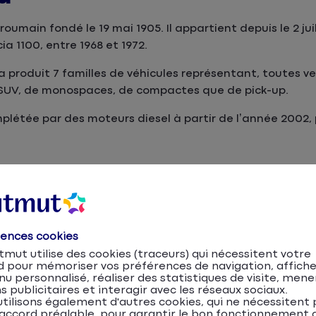
umain fondé le 19 mai 1905. Il appartient depuis le 2 jui
ia 1100, entre 1968 et 1972.
a produit 7 familles de véhicules représentant, toutes ve
de SUV, de monospaces, de compactes que de pick-up.
létée par des moteurs diesel à partir de l’année 2002, p
rences cookies
mut utilise des cookies (traceurs) qui nécessitent votre
d pour mémoriser vos préférences de navigation, affiche
u personnalisé, réaliser des statistiques de visite, mene
s publicitaires et interagir avec les réseaux sociaux.
tilisons également d'autres cookies, qui ne nécessitent 
accord préalable, pour garantir le bon fonctionnement d