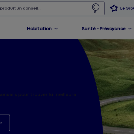
 produit,
un conseil...
Le Gr
Habitation
Santé - Prévoyance
onseils pour trouver la meilleure
r