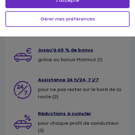
J'accepte
Gérer mes préferences
Jusqu'à 65 % de bonus
grâce au bonus Matmut (1)
Assistance 24 h/24, 7 j/7
pour ne pas rester sur le bord de la
route (2)
Réductions à cumuler
pour chaque profil de conducteur
(3)