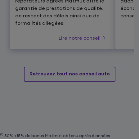
réparateurs agréés Matmut offre la
adopter
garantie de prestations de qualité,
économi
de respect des délais ainsi que de
conseil
formalités allégées.
Lire notre conseil
Retrouvez tout nos conseil auto
(1)
50% +15% de bonus Matmut obtenu après 6 années