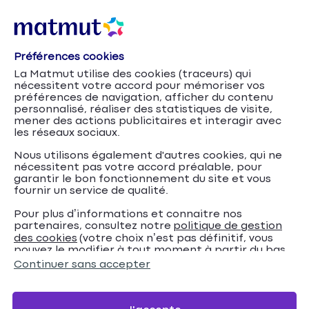
Préférences cookies
Ford
Accueil
Assurance Auto
Marques
La Matmut utilise des cookies (traceurs) qui
nécessitent votre accord pour mémoriser vos
Assurance Ford
préférences de navigation, afficher du contenu
personnalisé, réaliser des statistiques de visite,
mener des actions publicitaires et interagir avec
Assurez votre véhicule Ford et profitez de nos
les réseaux sociaux.
conseils pour trouver la meilleure offre d’assurance
Nous utilisons également d'autres cookies, qui ne
auto.
nécessitent pas votre accord préalable, pour
garantir le bon fonctionnement du site et vous
fournir un service de qualité.
Devis en ligne
Pour plus d’informations et connaitre nos
partenaires, consultez notre
politique de gestion
des cookies
(votre choix n’est pas définitif, vous
pouvez le modifier à tout moment à partir du bas
de page de notre site).
Continuer sans accepter
Nous contacter