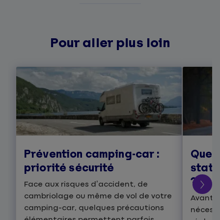
Pour aller plus loin
Prévention camping-car :
Quell
priorité sécurité
stati
?
Face aux risques d’accident, de
cambriolage ou même de vol de votre
Avant de
camping-car, quelques précautions
nécessa
élémentaires permettent parfois