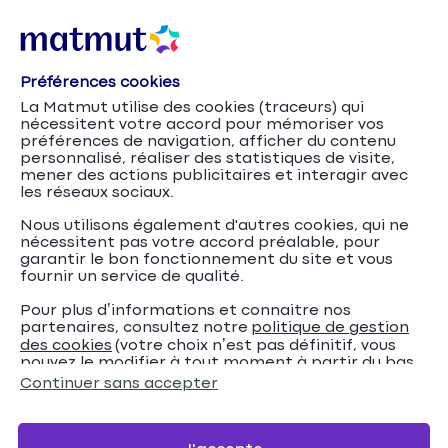
Préférences cookies
La Matmut utilise des cookies (traceurs) qui
nécessitent votre accord pour mémoriser vos
préférences de navigation, afficher du contenu
personnalisé, réaliser des statistiques de visite,
mener des actions publicitaires et interagir avec
les réseaux sociaux.
Nous utilisons également d'autres cookies, qui ne
nécessitent pas votre accord préalable, pour
garantir le bon fonctionnement du site et vous
fournir un service de qualité.
Pour plus d’informations et connaitre nos
partenaires, consultez notre
politique de gestion
Matmut et
Accueil
Assurance Camping-car
Conseils
des cookies
(votre choix n’est pas définitif, vous
pouvez le modifier à tout moment à partir du bas
park4night au service des utilisateurs de camping-
de page de notre site).
Continuer sans accepter
car
Matmut et park4night