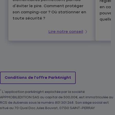
régleme
d’éviter le pire. Comment protéger
en camp
son camping-car ? Où stationner en
pouvez-
toute sécurité ?
quelles
Lire notre conseil
Conditions de l'offre Park4night
*
L’application park4night exploitée par la société
APPMOBILEDITION SAS au capital de 500,00€, est immatriculée au
RCS de Aubenas sous le numéro 801 301 268. Son siège social est
situé au 70 Quai Doc Jules Bouvat, 07130 SAINT-PERRAY