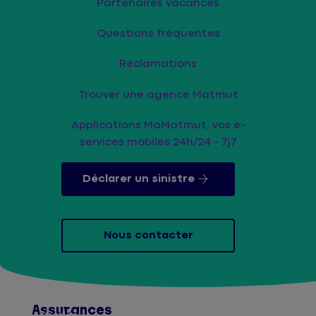
Partenaires vacances
Questions fréquentes
Réclamations
Trouver une agence Matmut
Applications MaMatmut, vos e-
services mobiles 24h/24 - 7j7
Déclarer un sinistre
Nous contacter
Assurances
Afficher