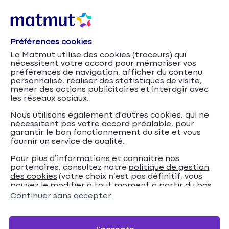
Préférences cookies
Q5
Accueil
Assurance Auto
Marques
Audi
La Matmut utilise des cookies (traceurs) qui
nécessitent votre accord pour mémoriser vos
Assurance Audi – Q5
préférences de navigation, afficher du contenu
personnalisé, réaliser des statistiques de visite,
mener des actions publicitaires et interagir avec
Assurez votre Audi Q5 et profitez de nos conseils
les réseaux sociaux.
pour trouver la meilleure offre d’assurance auto.
Nous utilisons également d'autres cookies, qui ne
nécessitent pas votre accord préalable, pour
garantir le bon fonctionnement du site et vous
Devis en ligne
fournir un service de qualité.
Pour plus d’informations et connaitre nos
partenaires, consultez notre
politique de gestion
des cookies
(votre choix n’est pas définitif, vous
pouvez le modifier à tout moment à partir du bas
Nous contacter
de page de notre site).
Continuer sans accepter