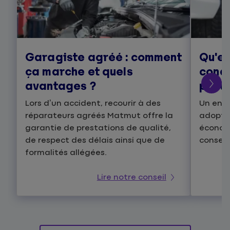
Garagiste agréé : comment
Qu'es
ça marche et quels
condu
avantages ?
prati
Lors d’un accident, recourir à des
Un ens
réparateurs agréés Matmut offre la
adopter
garantie de prestations de qualité,
économi
de respect des délais ainsi que de
conseil
formalités allégées.
Lire notre conseil