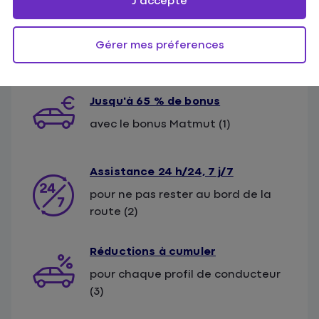
J'accepte
Gérer mes préferences
Jusqu'à 65 % de bonus
avec le bonus Matmut (1)
Assistance 24 h/24, 7 j/7
pour ne pas rester au bord de la
route (2)
Réductions à cumuler
pour chaque profil de conducteur
(3)