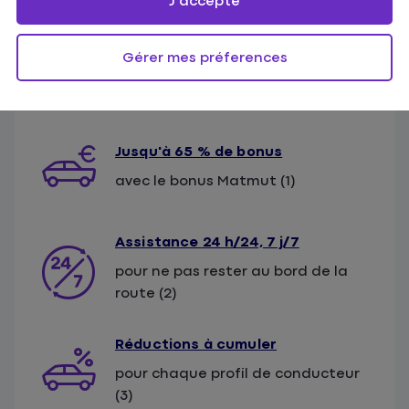
J'accepte
Gérer mes préferences
Jusqu'à 65 % de bonus
avec le bonus Matmut (1)
Assistance 24 h/24, 7 j/7
pour ne pas rester au bord de la
route (2)
Réductions à cumuler
pour chaque profil de conducteur
(3)