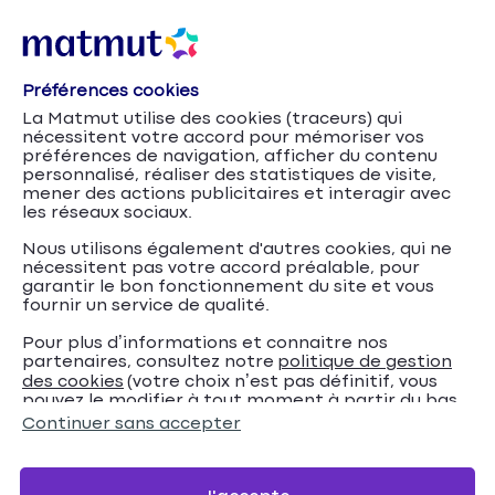
Préférences cookies
Toyota
Accueil
Assurance Auto
Marques
La Matmut utilise des cookies (traceurs) qui
nécessitent votre accord pour mémoriser vos
Assurance Toyota
préférences de navigation, afficher du contenu
personnalisé, réaliser des statistiques de visite,
mener des actions publicitaires et interagir avec
Assurez votre véhicule BMW et profitez de nos
les réseaux sociaux.
conseils pour trouver la meilleure offre d’assurance
Nous utilisons également d'autres cookies, qui ne
auto.
nécessitent pas votre accord préalable, pour
garantir le bon fonctionnement du site et vous
fournir un service de qualité.
Devis en ligne
Pour plus d’informations et connaitre nos
partenaires, consultez notre
politique de gestion
des cookies
(votre choix n’est pas définitif, vous
pouvez le modifier à tout moment à partir du bas
de page de notre site).
Continuer sans accepter
Nous contacter