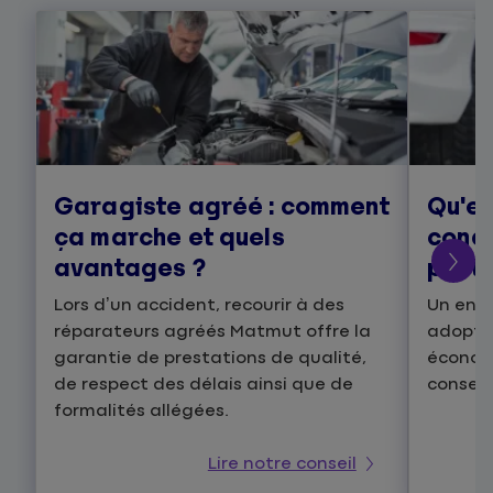
Garagiste agréé : comment
Qu'es
ça marche et quels
condu
avantages ?
prati
Lors d’un accident, recourir à des
Un ens
réparateurs agréés Matmut offre la
adopter
garantie de prestations de qualité,
économi
de respect des délais ainsi que de
conseil
formalités allégées.
Lire notre conseil