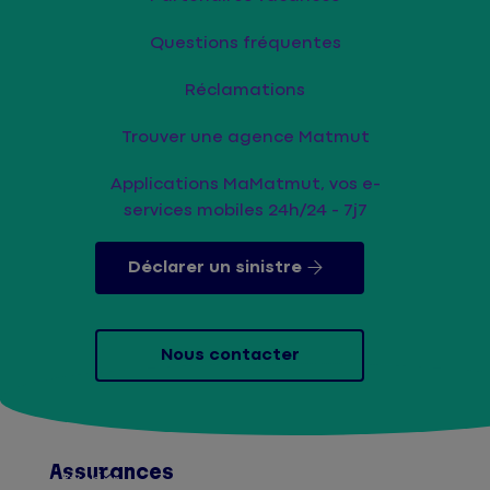
Questions fréquentes
Réclamations
Trouver une agence Matmut
Applications MaMatmut, vos e-
services mobiles 24h/24 - 7j7
Déclarer un sinistre
Nous contacter
Assurances
Afficher