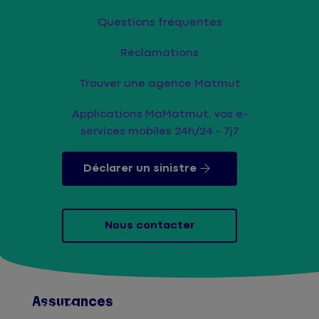
Questions fréquentes
Réclamations
Trouver une agence Matmut
Applications MaMatmut, vos e-
services mobiles 24h/24 - 7j7
Déclarer un sinistre
Nous contacter
Assurances
Afficher