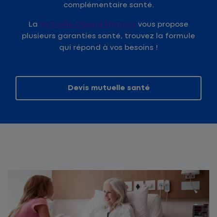
complémentaire santé.
La
Mutuelle Ociane Matmut
vous propose
plusieurs garanties santé, trouvez la formule
qui répond à vos besoins !
Devis mutuelle santé