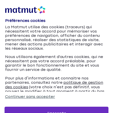
Préférences cookies
La Matmut utilise des cookies (traceurs) qui
nécessitent votre accord pour mémoriser vos
préférences de navigation, afficher du contenu
personnalisé, réaliser des statistiques de visite,
mener des actions publicitaires et interagir avec
les réseaux sociaux.
Nous utilisons également d'autres cookies, qui ne
nécessitent pas votre accord préalable, pour
garantir le bon fonctionnement du site et vous
fournir un service de qualité.
Pour plus d’informations et connaitre nos
partenaires, consultez notre
politique de gestion
Mettre à jour sa
Accueil
Mutuelle santé
Conseils
des cookies
(votre choix n’est pas définitif, vous
pouvez le modifier à tout moment à partir du bas
carte Vitale en pratique : quand, comment et
de page de notre site).
Continuer sans accepter
pourquoi ?
Mettre à jour sa carte