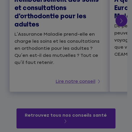
et consultations
Euro
d’orthodontie pour les
Mala
adultes
De peti
peuvent
L’Assurance Maladie prend-elle en
voyages
charge les soins et les consultations
que vos
en orthodontie pour les adultes ?
CEAM es
Qu’en est-il des mutuelles ? Tout ce
qu’il faut retenir.
Lire notre conseil
Retrouvez tous nos conseils santé