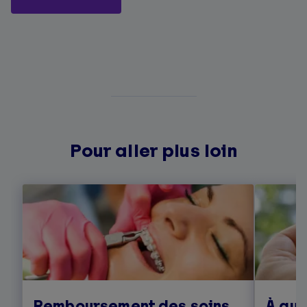
Pour aller plus loin
Remboursement des soins
À quo