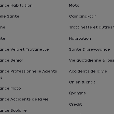
ance Habitation
Moto
lle Santé
Camping-car
gne
Trottinette et autres 
ite
Habitation
ance Vélo et Trottinette
Santé & prévoyance
ance Sénior
Vie quotidienne & loisi
ance Professionnelle Agents
Accidents de la vie
cs
Chien & chat
rance Moto
Épargne
ance Accidents de la vie
Crédit
ance Scolaire