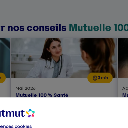
r nos conseils
Mutuelle 10
n
3 min
Mai 2026
Ao
Mutuelle 100 % Santé
Mu
Qu'est-ce que la réforme
R
100 % santé ?
d
p
rences cookies