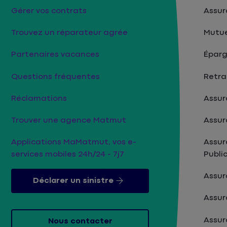
Gérer vos contrats
Assur
Trouvez un réparateur agrée
Mutue
Partenaires vacances
Épar
Questions fréquentes
Retra
Réclamations
Assur
Trouver une agence Matmut
Assur
Applications MaMatmut, vos e-
Assur
services mobiles 24h/24 - 7j7
Publi
Assu
Déclarer un sinistre
Assur
Assur
Nous contacter