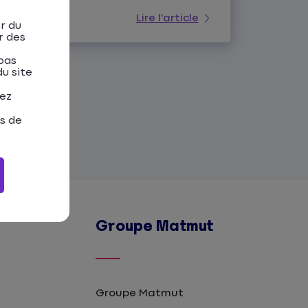
Lire l'article
r du
r des
pas
u site
tez
as de
Groupe Matmut
Groupe Matmut