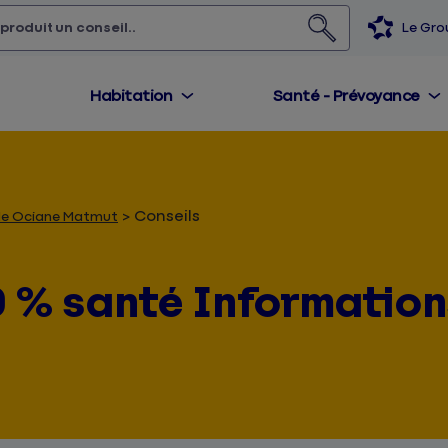
 produit,
un conseil...
Le Gr
Habitation
Santé - Prévoyance
Conseils
elle Ociane Matmut
 % santé Information