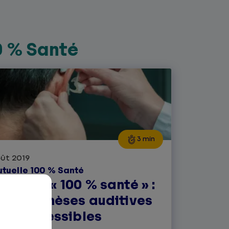
0 % Santé
3 min
ût 2019
tuelle 100 % Santé
éforme « 100 % santé » :
es prothèses auditives
lus accessibles