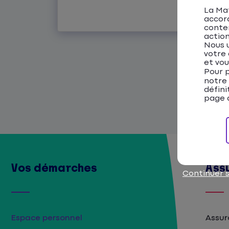
La Mat
Lire l'article
accor
conten
action
Nous u
votre 
et vou
Pour p
notre
défini
page d
Vos démarches
Ass
Continuer 
Espace personnel
Assur