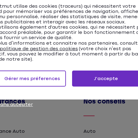
mut utilise des cookies (traceurs) qui nécessitent votre
Lire l'article
d pour mémoriser vos préférences de navigation, affiche
u personnalisé, réaliser des statistiques de visite, mene
s publicitaires et interagir avec les réseaux sociaux.
tilisons également d'autres cookies, qui ne nécessitent 
accord préalable, pour garantir le bon fonctionnement d
s fournir un service de qualité.
lus d’informations et connaitre nos partenaires, consul
politique de gestion des cookies
(votre choix n’est pas
tif, vous pouvez le modifier à tout moment à partir du b
e notre site).
Gérer mes préferences
J'accepte
urances
Nos conseils
sans accepter
ance Auto
Auto