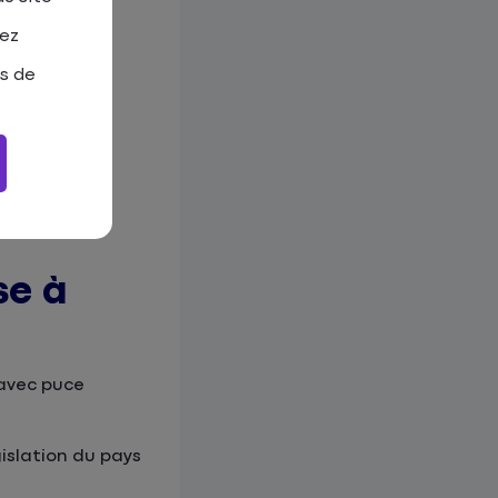
tez
as de
se à
 avec puce
gislation du pays