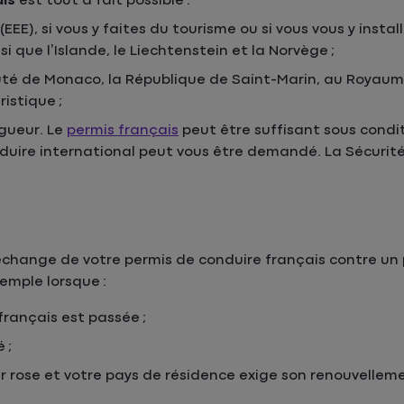
ais
est tout à fait possible :
E), si vous y faites du tourisme ou si vous vous y install
i que l’Islande, le Liechtenstein et la Norvège ;
auté de Monaco, la République de Saint-Marin, au Royaum
ristique ;
igueur. Le
permis français
peut être suffisant sous condi
duire international peut vous être demandé. La Sécurité 
’échange de votre permis de conduire français contre un
xemple lorsque :
français est passée ;
 ;
r rose et votre pays de résidence exige son renouvellem