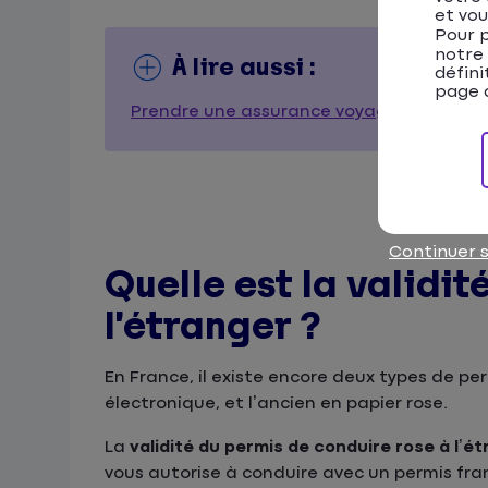
et vou
Pour p
notre
À lire aussi :
défini
page d
Prendre une assurance voyage : est-ce v
Continuer 
Quelle est la validi
l’étranger ?
En France, il existe encore deux types de pe
électronique, et l’ancien en papier rose.
La
validité du permis de conduire rose à l’é
vous autorise à conduire avec un permis franç