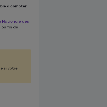
able à compter
 Nationale des
 ou fin de
e si votre