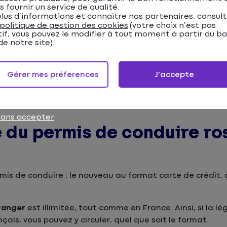
s fournir un service de qualité.
lus d’informations et connaitre nos partenaires, consul
politique de gestion des cookies
(votre choix n’est pas
tif, vous pouvez le modifier à tout moment à partir du b
e notre site).
raiment nécessaire ?
Gérer mes préferences
J'accepte
sans accepter
té du permis de conduire ro
rmis de conduire : le nouveau au format carte de crédit,
tranger
est illimitée, tout comme en France. Ainsi, si la lé
ais, vous pouvez y circuler, quel que soit le format.