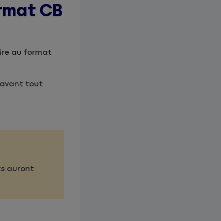
ormat CB
ire au format
 avant tout
ts auront