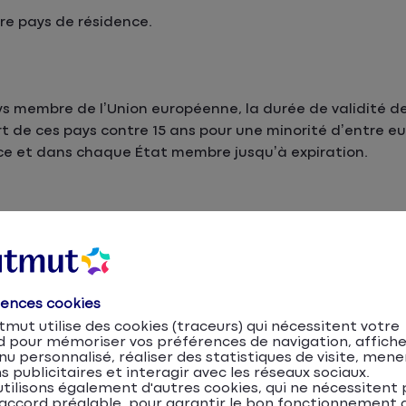
re pays de résidence.
s membre de l’Union européenne, la durée de validité de
art de ces pays contre 15 ans pour une minorité d’entre e
nce et dans chaque État membre jusqu’à expiration.
due de votre
couverture auto à l’étranger
en consultant 
rences cookies
z télécharger et imprimer votre carte internationale d’
mut utilise des cookies (traceurs) qui nécessitent votre
u votre
espace personnel
.
d pour mémoriser vos préférences de navigation, affiche
u personnalisé, réaliser des statistiques de visite, mene
s publicitaires et interagir avec les réseaux sociaux.
tilisons également d'autres cookies, qui ne nécessitent 
accord préalable, pour garantir le bon fonctionnement d