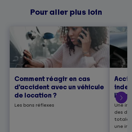
Pour aller plus loin
Comment réagir en cas
Accid
d’accident avec un véhicule
indem
de location ?
l'ass
Les bons réflexes
Une ind
des dom
totale,
une ind