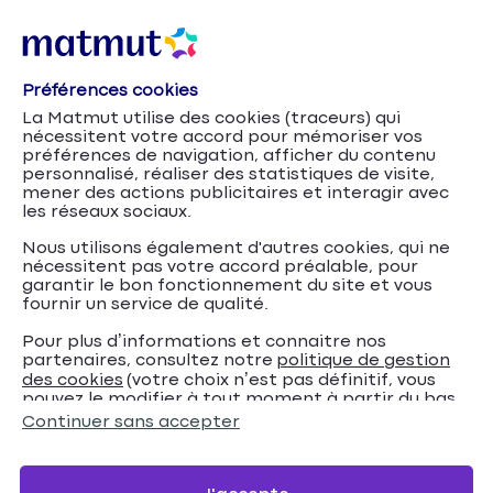
Préférences cookies
La Matmut utilise des cookies (traceurs) qui
nécessitent votre accord pour mémoriser vos
préférences de navigation, afficher du contenu
personnalisé, réaliser des statistiques de visite,
mener des actions publicitaires et interagir avec
les réseaux sociaux.
Nous utilisons également d'autres cookies, qui ne
nécessitent pas votre accord préalable, pour
garantir le bon fonctionnement du site et vous
fournir un service de qualité.
Pour plus d’informations et connaitre nos
partenaires, consultez notre
politique de gestion
Sinistre avec un
Accueil
Assurance Auto
Conseils
des cookies
(votre choix n’est pas définitif, vous
pouvez le modifier à tout moment à partir du bas
tiers non-identifié : que faire ?
de page de notre site).
Continuer sans accepter
Sinistre avec un tiers