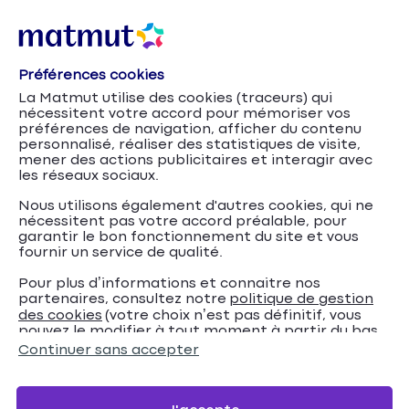
Préférences cookies
Citroën
Accueil
Assurance Auto
Marques
La Matmut utilise des cookies (traceurs) qui
nécessitent votre accord pour mémoriser vos
Assurance Citroën – DS3
préférences de navigation, afficher du contenu
personnalisé, réaliser des statistiques de visite,
mener des actions publicitaires et interagir avec
Assurez votre Citroën DS3 et profitez de nos
les réseaux sociaux.
conseils pour trouver la meilleure offre d’assurance
Nous utilisons également d'autres cookies, qui ne
auto.
nécessitent pas votre accord préalable, pour
garantir le bon fonctionnement du site et vous
fournir un service de qualité.
Devis en ligne
Pour plus d’informations et connaitre nos
partenaires, consultez notre
politique de gestion
des cookies
(votre choix n’est pas définitif, vous
pouvez le modifier à tout moment à partir du bas
de page de notre site).
Continuer sans accepter
Nous contacter