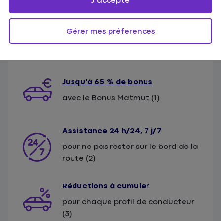
J'accepte
Gérer mes préferences
Jusqu'à 65 % de bonus
avec le Bonus Matmut (1)
Assistance 24 h/24, 7 j/7
pour ne pas rester sur le bord de la
route (2)
Réductions à cumuler
pour chaque profil de conducteur
(3)