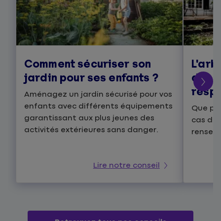
Comment sécuriser son
L'arb
jardin pour ses enfants ?
dans 
resp
Aménagez un jardin sécurisé pour vos
enfants avec différents équipements
Que pre
garantissant aux plus jeunes des
cas de
activités extérieures sans danger.
renseig
Lire notre conseil