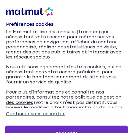
Préférences cookies
La Matmut utilise des cookies (traceurs) qui
nécessitent votre accord pour mémoriser vos
préférences de navigation, afficher du contenu
personnalisé, réaliser des statistiques de visite,
mener des actions publicitaires et interagir avec
les réseaux sociaux.
Nous utilisons également d'autres cookies, qui ne
nécessitent pas votre accord préalable, pour
garantir le bon fonctionnement du site et vous
fournir un service de qualité.
Pour plus d’informations et connaitre nos
partenaires, consultez notre
politique de gestion
Abri de jardin :
Accueil
Assurance Habitation
Conseils
des cookies
(votre choix n’est pas définitif, vous
pouvez le modifier à tout moment à partir du bas
est-il obligatoire de l'assurer ?
de page de notre site).
Continuer sans accepter
Abri de jardin : est-il