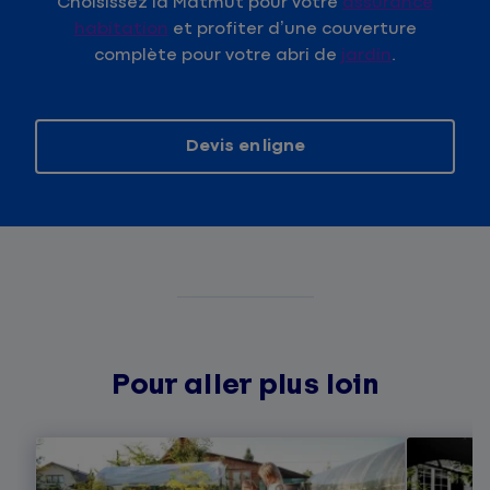
Choisissez la Matmut pour votre
assurance
habitation
et profiter d’une couverture
complète pour votre abri de
jardin
.
Devis en ligne
Pour aller plus loin