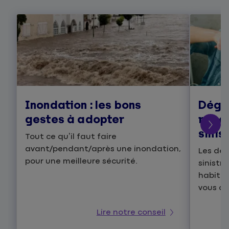
Inondation : les bons
Dégâ
gestes à adopter
réagi
sinis
Tout ce qu’il faut faire
avant/pendant/après une inondation,
Les dég
pour une meilleure sécurité.
sinistr
habitat
vous de
Lire notre conseil