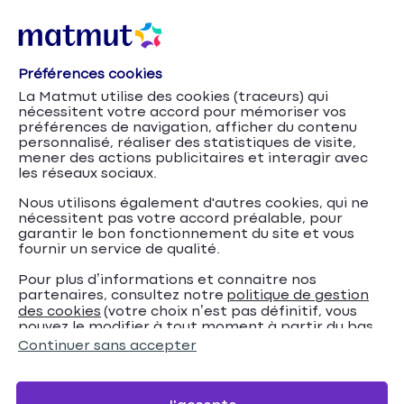
Préférences cookies
La Matmut utilise des cookies (traceurs) qui
nécessitent votre accord pour mémoriser vos
préférences de navigation, afficher du contenu
personnalisé, réaliser des statistiques de visite,
mener des actions publicitaires et interagir avec
les réseaux sociaux.
Nous utilisons également d'autres cookies, qui ne
nécessitent pas votre accord préalable, pour
garantir le bon fonctionnement du site et vous
fournir un service de qualité.
Pour plus d’informations et connaitre nos
partenaires, consultez notre
politique de gestion
Travaux et
Accueil
Assurance Habitation
Conseils
des cookies
(votre choix n’est pas définitif, vous
pouvez le modifier à tout moment à partir du bas
sécurité : comment protéger son logement des
de page de notre site).
Continuer sans accepter
inondations ?
Travaux et sécurité :